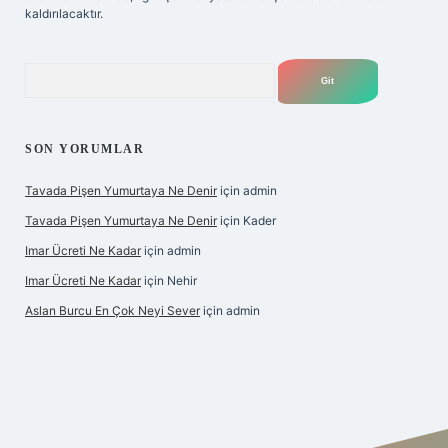
kaldırılacaktır.
Arama
SON YORUMLAR
Tavada Pişen Yumurtaya Ne Denir
için
admin
Tavada Pişen Yumurtaya Ne Denir
için
Kader
Imar Ücreti Ne Kadar
için
admin
Imar Ücreti Ne Kadar
için
Nehir
Aslan Burcu En Çok Neyi Sever
için
admin
tonbet-giris.com/
betexper güvenilir mi
elexbetgiris.org