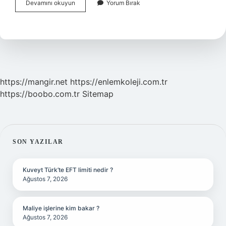
Adli
Devamını okuyun
Yorum Bırak
Kolluk
Sorumlusu
Kimdir
https://mangir.net
https://enlemkoleji.com.tr
https://boobo.com.tr
Sitemap
SIDEBAR
SON YAZILAR
Kuveyt Türk’te EFT limiti nedir ?
Ağustos 7, 2026
Maliye işlerine kim bakar ?
Ağustos 7, 2026