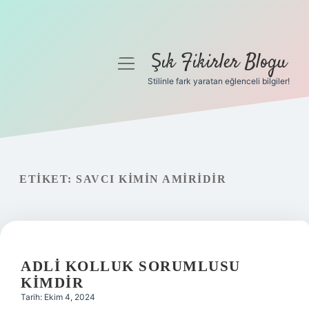
Şık Fikirler Blogu
menüyü
aç
Stilinle fark yaratan eğlenceli bilgiler!
Anasayfa
Gizlilik Politikası
Yasal Uyarı
ETIKET:
SAVCI KIMIN AMIRIDIR
Hakkımızda
ADLI KOLLUK SORUMLUSU
KIMDIR
Tarih: Ekim 4, 2024