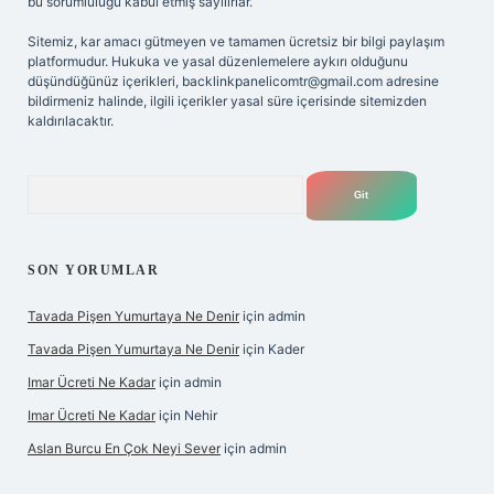
bu sorumluluğu kabul etmiş sayılırlar.
Sitemiz, kar amacı gütmeyen ve tamamen ücretsiz bir bilgi paylaşım
platformudur. Hukuka ve yasal düzenlemelere aykırı olduğunu
düşündüğünüz içerikleri,
backlinkpanelicomtr@gmail.com
adresine
bildirmeniz halinde, ilgili içerikler yasal süre içerisinde sitemizden
kaldırılacaktır.
Arama
SON YORUMLAR
Tavada Pişen Yumurtaya Ne Denir
için
admin
Tavada Pişen Yumurtaya Ne Denir
için
Kader
Imar Ücreti Ne Kadar
için
admin
Imar Ücreti Ne Kadar
için
Nehir
Aslan Burcu En Çok Neyi Sever
için
admin