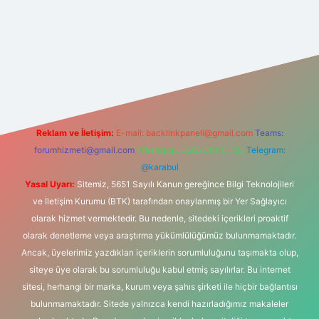
iltonbet-giris.com/
betexper güvenilir mi
elexbetgiris.org
Reklam ve İletişim:
E-mail:
backlinkpaneli@gmail.com
Teams:
forumhizmeti@gmail.com
Whatsapp: 0262 606 0 726
Telegram:
@karabul
Yasal Uyarı:
Sitemiz, 5651 Sayılı Kanun gereğince Bilgi Teknolojileri
ve İletişim Kurumu (BTK) tarafından onaylanmış bir Yer Sağlayıcı
olarak hizmet vermektedir. Bu nedenle, sitedeki içerikleri proaktif
olarak denetleme veya araştırma yükümlülüğümüz bulunmamaktadır.
Ancak, üyelerimiz yazdıkları içeriklerin sorumluluğunu taşımakta olup,
siteye üye olarak bu sorumluluğu kabul etmiş sayılırlar. Bu internet
sitesi, herhangi bir marka, kurum veya şahıs şirketi ile hiçbir bağlantısı
bulunmamaktadır. Sitede yalnızca kendi hazırladığımız makaleler