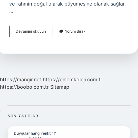
ve rahmin doğal olarak büyümesine olanak sağlar.
…
Rahim
Devamını okuyun
Yorum Bırak
Duvarı
Kalınsa
Adet
Olur
Mu
https://mangir.net
https://enlemkoleji.com.tr
https://boobo.com.tr
Sitemap
SIDEBAR
SON YAZILAR
Duygular hangi renktir ?