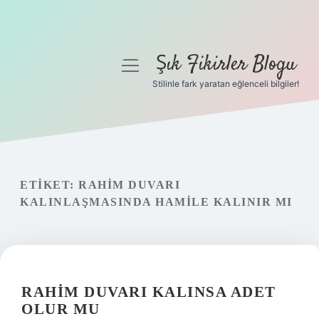
Şık Fikirler Blogu
menüyü
aç
Stilinle fark yaratan eğlenceli bilgiler!
Anasayfa
Gizlilik Politikası
Yasal Uyarı
ETIKET:
RAHIM DUVARI
KALINLAŞMASINDA HAMILE KALINIR MI
Hakkımızda
RAHIM DUVARI KALINSA ADET
OLUR MU