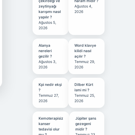
çekirdeği ve
haram mıdır ?
zeytinyağı
Ağustos 4,
karışımı nasıl
2026
yapılır ?
Ağustos 5,
2026
Alanya
Word klavye
nereleri
kilidi nasıl
gezilir ?
açılır ?
Ağustos 3,
Temmuz 29,
2026
2026
Kpi nedir ekşi
Dilber Kürt
?
ismi mi ?
Temmuz 27,
Temmuz 25,
2026
2026
Kemoterapisiz
Jüpiter şans
kanser
gezegeni
tedavisi olur
midir ?
mu ?
Temmuz 23,