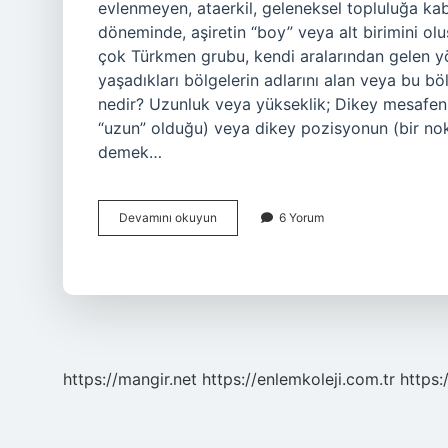
evlenmeyen, ataerkil, geleneksel topluluğa ka
döneminde, aşiretin “boy” veya alt birimini olu
çok Türkmen grubu, kendi aralarından gelen yöne
yaşadıkları bölgelerin adlarını alan veya bu böl
nedir? Uzunluk veya yükseklik; Dikey mesafeni
“uzun” olduğu) veya dikey pozisyonun (bir nok
demek…
Boy
Devamını okuyun
6 Yorum
Ne
Demek
Eski
https://mangir.net
https://enlemkoleji.com.tr
https: