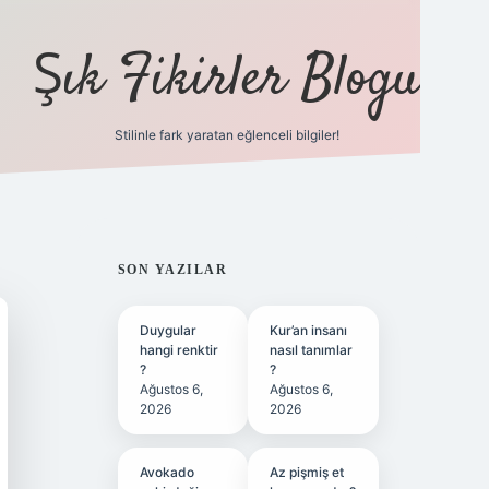
Şık Fikirler Blogu
Stilinle fark yaratan eğlenceli bilgiler!
https://hiltonbet-gi
SIDEBAR
SON YAZILAR
Duygular
Kur’an insanı
hangi renktir
nasıl tanımlar
?
?
Ağustos 6,
Ağustos 6,
2026
2026
Avokado
Az pişmiş et