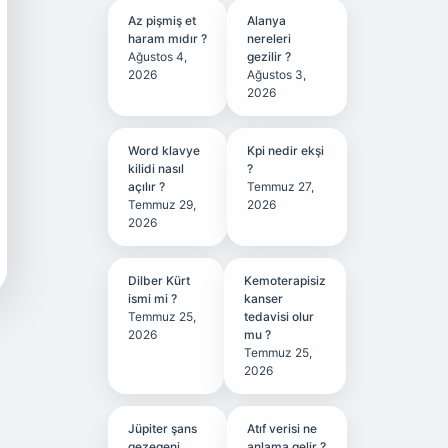
Az pişmiş et
Alanya
haram mıdır ?
nereleri
Ağustos 4,
gezilir ?
2026
Ağustos 3,
2026
Word klavye
Kpi nedir ekşi
kilidi nasıl
?
açılır ?
Temmuz 27,
Temmuz 29,
2026
2026
Dilber Kürt
Kemoterapisiz
ismi mi ?
kanser
Temmuz 25,
tedavisi olur
2026
mu ?
Temmuz 25,
2026
Jüpiter şans
Atıf verisi ne
gezegeni
anlama gelir ?