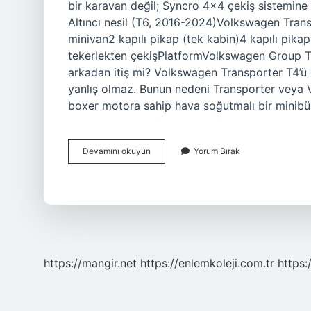
bir karavan değil; Syncro 4×4 çekiş sistemine
Altıncı nesil (T6, 2016-2024)Volkswagen Trans
minivan2 kapılı pikap (tek kabin)4 kapılı pik
tekerlekten çekişPlatformVolkswagen Group T 
arkadan itiş mi? Volkswagen Transporter T4’ü
yanlış olmaz. Bunun nedeni Transporter veya VW
boxer motora sahip hava soğutmalı bir minib
Transporter
Devamını okuyun
Yorum Bırak
T4
Önden
Çekişli
Mi
https://mangir.net
https://enlemkoleji.com.tr
https: