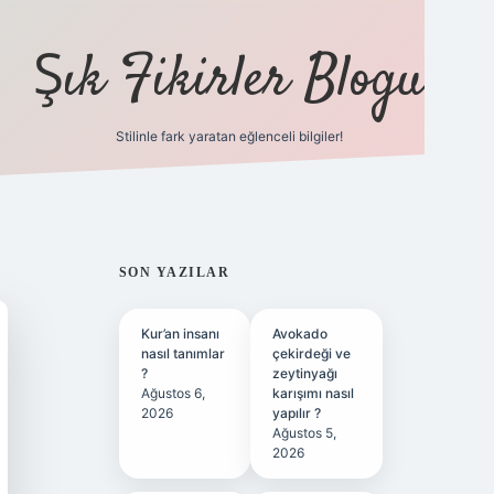
Şık Fikirler Blogu
Stilinle fark yaratan eğlenceli bilgiler!
https://hiltonbet-gi
SIDEBAR
SON YAZILAR
Kur’an insanı
Avokado
nasıl tanımlar
çekirdeği ve
?
zeytinyağı
Ağustos 6,
karışımı nasıl
2026
yapılır ?
Ağustos 5,
2026