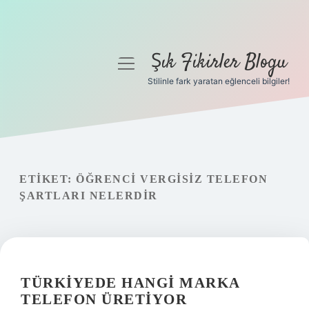
Şık Fikirler Blogu
menüyü
aç
Stilinle fark yaratan eğlenceli bilgiler!
Anasayfa
Gizlilik Politikası
Yasal Uyarı
ETIKET:
ÖĞRENCI VERGISIZ TELEFON
ŞARTLARI NELERDIR
Hakkımızda
TÜRKIYEDE HANGI MARKA
TELEFON ÜRETIYOR