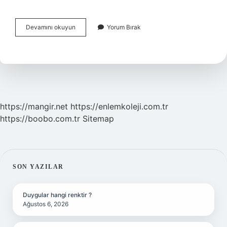
Türkiyede
Devamını okuyun
Yorum Bırak
Hangi
Marka
Telefon
Üretiyor
https://mangir.net
https://enlemkoleji.com.tr
https://boobo.com.tr
Sitemap
SIDEBAR
SON YAZILAR
Duygular hangi renktir ?
Ağustos 6, 2026