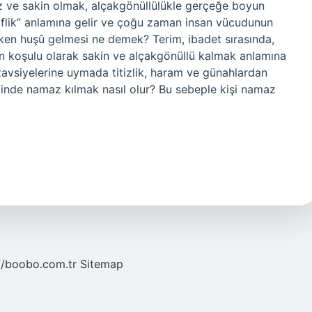
z ve sakin olmak, alçakgönüllülükle gerçeğe boyun
iflik” anlamına gelir ve çoğu zaman insan vücudunun
rken huşû gelmesi ne demek? Terim, ibadet sırasında,
 ön koşulu olarak sakin ve alçakgönüllü kalmak anlamına
e tavsiyelerine uymada titizlik, haram ve günahlardan
inde namaz kılmak nasıl olur? Bu sebeple kişi namaz
//boobo.com.tr
Sitemap