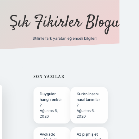
Şık Fikirler Blogu
Stilinle fark yaratan eğlenceli bilgiler!
https://hiltonbet-
SIDEBAR
SON YAZILAR
Duygular
Kur’an insanı
hangi renktir
nasıl tanımlar
?
?
Ağustos 6,
Ağustos 6,
2026
2026
Avokado
Az pişmiş et