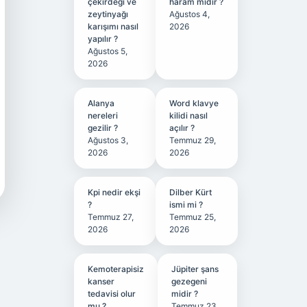
çekirdeği ve
haram mıdır ?
zeytinyağı
Ağustos 4,
karışımı nasıl
2026
yapılır ?
Ağustos 5,
2026
Alanya
Word klavye
nereleri
kilidi nasıl
gezilir ?
açılır ?
Ağustos 3,
Temmuz 29,
2026
2026
Kpi nedir ekşi
Dilber Kürt
?
ismi mi ?
Temmuz 27,
Temmuz 25,
2026
2026
Kemoterapisiz
Jüpiter şans
kanser
gezegeni
tedavisi olur
midir ?
mu ?
Temmuz 23,