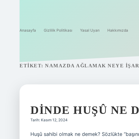
Anasayfa
Gizlilik Politikası
Yasal Uyarı
Hakkımızda
ETIKET:
NAMAZDA AĞLAMAK NEYE IŞAR
DINDE HUŞÛ NE 
Tarih: Kasım 12, 2024
Huşû sahibi olmak ne demek? Sözlükte “başını