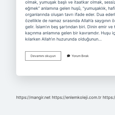
olmak, yumuşak başlı ve itaatkar olmak, sessi
eğmek” anlamına gelen huşû, “yumuşaklık, haf
organlarında oluşan tavrı ifade eder. Dua ede
özellikle de namaz sırasında Allah’a saygının
gelir. İslam’ın beş şartından biri. Dinin emir v
kaçınma anlamına gelen bir kavramdır. Huşu iç
kılarken Allah’ın huzurunda olduğunun…
Dinde
Devamını okuyun
Yorum Bırak
Huşû
Ne
Demek
https://mangir.net
https://enlemkoleji.com.tr
https: