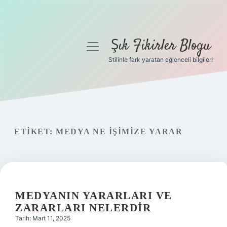
Şık Fikirler Blogu
menüyü
aç
Stilinle fark yaratan eğlenceli bilgiler!
Anasayfa
Gizlilik Politikası
Yasal Uyarı
ETIKET:
MEDYA NE IŞIMIZE YARAR
Hakkımızda
MEDYANIN YARARLARI VE
ZARARLARI NELERDIR
Tarih: Mart 11, 2025