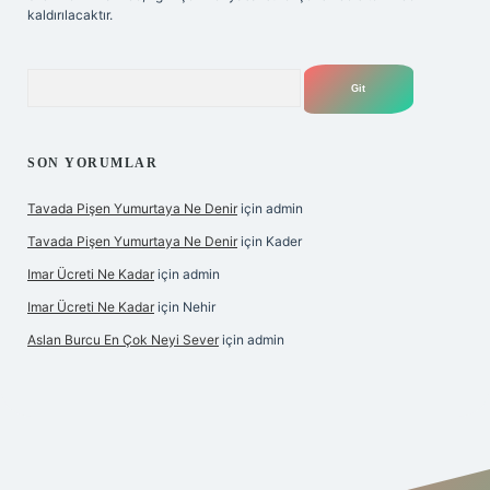
kaldırılacaktır.
Arama
SON YORUMLAR
Tavada Pişen Yumurtaya Ne Denir
için
admin
Tavada Pişen Yumurtaya Ne Denir
için
Kader
Imar Ücreti Ne Kadar
için
admin
Imar Ücreti Ne Kadar
için
Nehir
Aslan Burcu En Çok Neyi Sever
için
admin
tonbet-giris.com/
betexper güvenilir mi
elexbetgiris.org