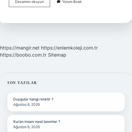
Medyanın
Devamını okuyun
Yorum Bırak
Yararları
Ve
Zararları
Nelerdir
https://mangir.net
https://enlemkoleji.com.tr
https://boobo.com.tr
Sitemap
SIDEBAR
SON YAZILAR
Duygular hangi renktir ?
Ağustos 6, 2026
Kur’an insanı nasıl tanımlar ?
Ağustos 6, 2026