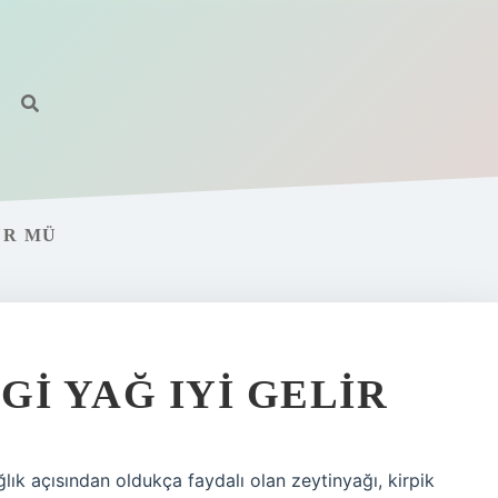
ÜR MÜ
I YAĞ IYI GELIR
lık açısından oldukça faydalı olan zeytinyağı, kirpik