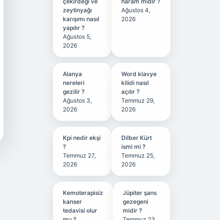
çekirdeği ve
haram mıdır ?
zeytinyağı
Ağustos 4,
karışımı nasıl
2026
yapılır ?
Ağustos 5,
2026
Alanya
Word klavye
nereleri
kilidi nasıl
gezilir ?
açılır ?
Ağustos 3,
Temmuz 29,
2026
2026
Kpi nedir ekşi
Dilber Kürt
?
ismi mi ?
Temmuz 27,
Temmuz 25,
2026
2026
Kemoterapisiz
Jüpiter şans
kanser
gezegeni
tedavisi olur
midir ?
mu ?
Temmuz 23,