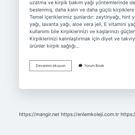
uzatma ve kirpik bakım yağı yöntemlerinde de s
beslenmiş, daha kalın ve daha güçlü kirpiklere 
Temel içeriklerimiz şunlardır: zeytinyağı, hint 
yağı, lavanta yağı, aloe vera jeli, E vitamini ya
kullanımı bile kirpiklerinizi ve kaşlarınızı güçl
Kirpiklerinizi kalınlaştırmak için diyet ve takv
ürünler kirpik sağlığı…
Kirpiklere
Devamını okuyun
Yorum Bırak
Hangi
Yağ
Iyi
Gelir
https://mangir.net
https://enlemkoleji.com.tr
https: