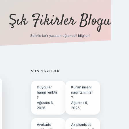
Şık Fikirler Blogu
Stilinle fark yaratan eğlenceli bilgiler!
https://hiltonbet-gi
SIDEBAR
SON YAZILAR
Duygular
Kur’an insanı
hangi renktir
nasıl tanımlar
?
?
Ağustos 6,
Ağustos 6,
2026
2026
Avokado
Az pişmiş et