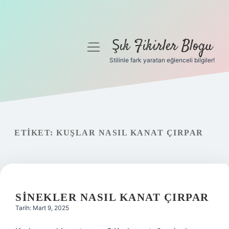
Şık Fikirler Blogu
menüyü
aç
Stilinle fark yaratan eğlenceli bilgiler!
Anasayfa
Gizlilik Politikası
Yasal Uyarı
ETIKET:
KUŞLAR NASIL KANAT ÇIRPAR
Hakkımızda
SINEKLER NASIL KANAT ÇIRPAR
Tarih: Mart 9, 2025