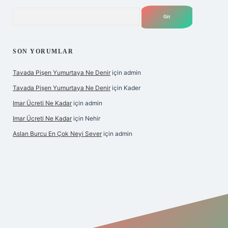
Arama
SON YORUMLAR
Tavada Pişen Yumurtaya Ne Denir
için
admin
Tavada Pişen Yumurtaya Ne Denir
için
Kader
Imar Ücreti Ne Kadar
için
admin
Imar Ücreti Ne Kadar
için
Nehir
Aslan Burcu En Çok Neyi Sever
için
admin
tonbet-giris.com/
betexper güvenilir mi
elexbetgiris.org