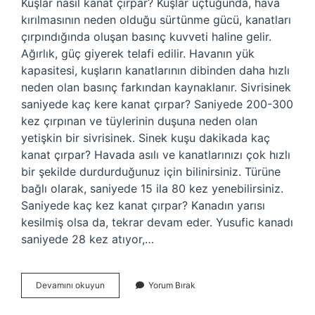
Kuşlar nasıl kanat çırpar? Kuşlar uçtuğunda, hava
kırılmasının neden olduğu sürtünme gücü, kanatları
çırpındığında oluşan basınç kuvveti haline gelir.
Ağırlık, güç giyerek telafi edilir. Havanın yük
kapasitesi, kuşların kanatlarının dibinden daha hızlı
neden olan basınç farkından kaynaklanır. Sivrisinek
saniyede kaç kere kanat çırpar? Saniyede 200-300
kez çırpınan ve tüylerinin duşuna neden olan
yetişkin bir sivrisinek. Sinek kuşu dakikada kaç
kanat çırpar? Havada asılı ve kanatlarınızı çok hızlı
bir şekilde durdurduğunuz için bilinirsiniz. Türüne
bağlı olarak, saniyede 15 ila 80 kez yenebilirsiniz.
Saniyede kaç kez kanat çırpar? Kanadın yarısı
kesilmiş olsa da, tekrar devam eder. Yusufic kanadı
saniyede 28 kez atıyor,…
Sinekler
Devamını okuyun
Yorum Bırak
Nasıl
Kanat