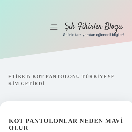
Şık Fikirler Blogu
menüyü
aç
Stilinle fark yaratan eğlenceli bilgiler!
Anasayfa
Gizlilik Politikası
Yasal Uyarı
ETIKET:
KOT PANTOLONU TÜRKIYEYE
KIM GETIRDI
Hakkımızda
KOT PANTOLONLAR NEDEN MAVI
OLUR