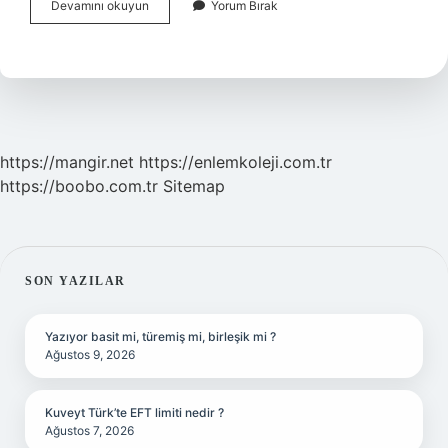
Kot
Devamını okuyun
Yorum Bırak
Pantolonlar
Neden
Mavi
Olur
https://mangir.net
https://enlemkoleji.com.tr
https://boobo.com.tr
Sitemap
SIDEBAR
SON YAZILAR
Yazıyor basit mi, türemiş mi, birleşik mi ?
Ağustos 9, 2026
Kuveyt Türk’te EFT limiti nedir ?
Ağustos 7, 2026