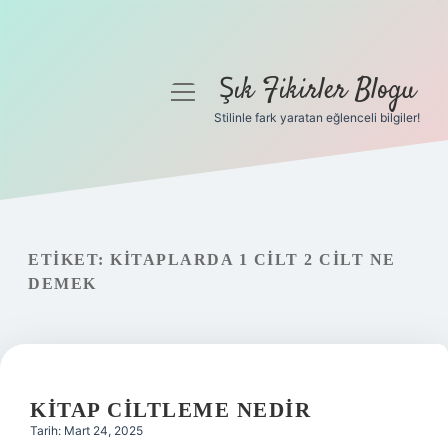
Şık Fikirler Blogu
menüyü
aç
Stilinle fark yaratan eğlenceli bilgiler!
Anasayfa
Gizlilik Politikası
Yasal Uyarı
ETIKET:
KITAPLARDA 1 CILT 2 CILT NE
DEMEK
Hakkımızda
KITAP CILTLEME NEDIR
Tarih: Mart 24, 2025