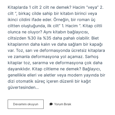
Kitaplarda 1 cilt 2 cilt ne demek? Hacim “veya” 2.
cilt “, birkaç cilde sahip bir kitabın birinci veya
ikinci cildini ifade eder. Örneğin, bir roman üç
ciltten oluştuğunda, ilk cilt” 1. Hacim “. Kitap ciltli
olunca ne oluyor? Aynı kitabın bağlayıcısı,
ciltsizden %30 ila %35 daha pahalı olabilir. Biet
kitaplarının daha kalın ve daha sağlam bir kapağı
var. Toz, sarı ve deformasyonda ücretsiz kitaplara
ve zamanla deformasyona yol açamaz. Sarhoş
kitaplar toz, sararma ve deformasyona çok daha
dayanıklıdır. Kitap ciltleme ne demek? Bağlayıcı,
genellikle elleri ve aletler veya modern yayında bir
dizi otomatik süreç içeren düzenli bir kağıt
güvertesinden…
Kitap
Devamını okuyun
Yorum Bırak
Ciltleme
Nedir