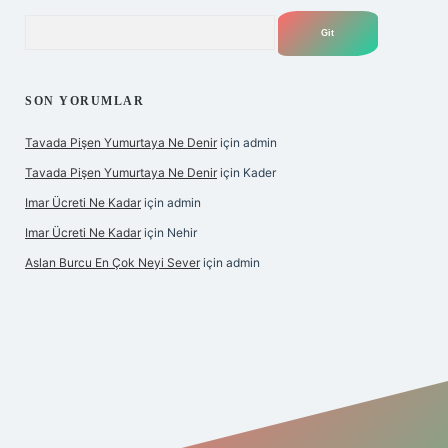
Arama
SON YORUMLAR
Tavada Pişen Yumurtaya Ne Denir
için
admin
Tavada Pişen Yumurtaya Ne Denir
için
Kader
Imar Ücreti Ne Kadar
için
admin
Imar Ücreti Ne Kadar
için
Nehir
Aslan Burcu En Çok Neyi Sever
için
admin
tonbet-giris.com/
betexper güvenilir mi
elexbetgiris.org