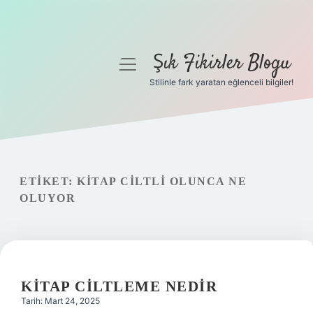
Şık Fikirler Blogu
menüyü
aç
Stilinle fark yaratan eğlenceli bilgiler!
Anasayfa
Gizlilik Politikası
Yasal Uyarı
ETIKET:
KITAP CILTLI OLUNCA NE
OLUYOR
Hakkımızda
KITAP CILTLEME NEDIR
Tarih: Mart 24, 2025