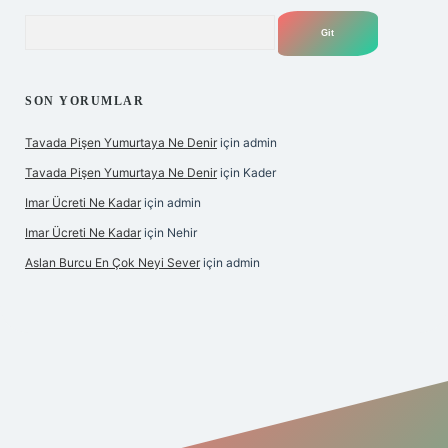
Arama
SON YORUMLAR
Tavada Pişen Yumurtaya Ne Denir
için
admin
Tavada Pişen Yumurtaya Ne Denir
için
Kader
Imar Ücreti Ne Kadar
için
admin
Imar Ücreti Ne Kadar
için
Nehir
Aslan Burcu En Çok Neyi Sever
için
admin
ps://hiltonbet-giris.com/
betexper güvenilir mi
elexbetgiris.or