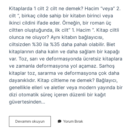
Kitaplarda 1 cilt 2 cilt ne demek? Hacim “veya” 2.
cilt “, birkaç cilde sahip bir kitabın birinci veya
ikinci cildini ifade eder. Örneğin, bir roman üç
ciltten oluştuğunda, ilk cilt” 1. Hacim “. Kitap ciltli
olunca ne oluyor? Aynı kitabın bağlayıcısı,
ciltsizden %30 ila %35 daha pahalı olabilir. Biet
kitaplarının daha kalın ve daha sağlam bir kapağı
var. Toz, sarı ve deformasyonda ücretsiz kitaplara
ve zamanla deformasyona yol açamaz. Sarhoş
kitaplar toz, sararma ve deformasyona çok daha
dayanıklıdır. Kitap ciltleme ne demek? Bağlayıcı,
genellikle elleri ve aletler veya modern yayında bir
dizi otomatik süreç içeren düzenli bir kağıt
güvertesinden…
Kitap
Devamını okuyun
Yorum Bırak
Ciltleme
Nedir