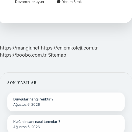
Kışın
Devamını okuyun
Yorum Bırak
Blazer
Giyilir
Mi
https://mangir.net
https://enlemkoleji.com.tr
https://boobo.com.tr
Sitemap
SIDEBAR
SON YAZILAR
Duygular hangi renktir ?
Ağustos 6, 2026
Kur’an insanı nasıl tanımlar ?
Ağustos 6, 2026