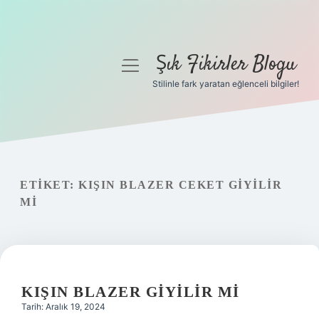
Şık Fikirler Blogu
menüyü
aç
Stilinle fark yaratan eğlenceli bilgiler!
Anasayfa
Gizlilik Politikası
Yasal Uyarı
ETIKET:
KIŞIN BLAZER CEKET GIYILIR
MI
Hakkımızda
KIŞIN BLAZER GIYILIR MI
Tarih: Aralık 19, 2024