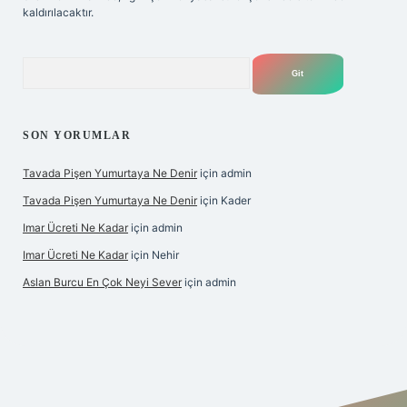
kaldırılacaktır.
Arama
SON YORUMLAR
Tavada Pişen Yumurtaya Ne Denir
için
admin
Tavada Pişen Yumurtaya Ne Denir
için
Kader
Imar Ücreti Ne Kadar
için
admin
Imar Ücreti Ne Kadar
için
Nehir
Aslan Burcu En Çok Neyi Sever
için
admin
onbet-giris.com/
betexper güvenilir mi
elexbetgiris.org