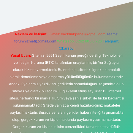
s://hiltonbet-giris.com/
betexper güvenilir mi
elexbetgiris.or
Reklam ve İletişim:
E-mail:
backlinkpaneli@gmail.com
Teams:
forumhizmeti@gmail.com
Whatsapp: 0262 606 0 726
Telegram:
@karabul
Yasal Uyarı:
Sitemiz, 5651 Sayılı Kanun gereğince Bilgi Teknolojileri
ve İletişim Kurumu (BTK) tarafından onaylanmış bir Yer Sağlayıcı
olarak hizmet vermektedir. Bu nedenle, sitedeki içerikleri proaktif
olarak denetleme veya araştırma yükümlülüğümüz bulunmamaktadır.
Ancak, üyelerimiz yazdıkları içeriklerin sorumluluğunu taşımakta olup,
siteye üye olarak bu sorumluluğu kabul etmiş sayılırlar. Bu internet
sitesi, herhangi bir marka, kurum veya şahıs şirketi ile hiçbir bağlantısı
bulunmamaktadır. Sitede yalnızca kendi hazırladığımız makaleler
paylaşılmaktadır. Burada yer alan içerikler haber niteliği taşımamakta
olup, gerçek kurum ve kişiler hakkında paylaşım yapılmamaktadır.
Gerçek kurum ve kişiler ile isim benzerlikleri tamamen tesadüfidir.