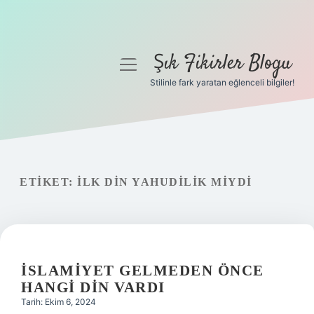
Şık Fikirler Blogu
menüyü
aç
Stilinle fark yaratan eğlenceli bilgiler!
Anasayfa
Gizlilik Politikası
Yasal Uyarı
ETIKET:
İLK DIN YAHUDILIK MIYDI
Hakkımızda
İSLAMIYET GELMEDEN ÖNCE
HANGI DIN VARDI
Tarih: Ekim 6, 2024