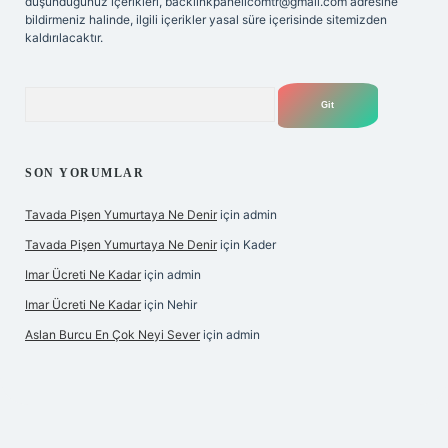
düşündüğünüz içerikleri,
backlinkpanelicomtr@gmail.com
adresine
bildirmeniz halinde, ilgili içerikler yasal süre içerisinde sitemizden
kaldırılacaktır.
Arama
SON YORUMLAR
Tavada Pişen Yumurtaya Ne Denir
için
admin
Tavada Pişen Yumurtaya Ne Denir
için
Kader
Imar Ücreti Ne Kadar
için
admin
Imar Ücreti Ne Kadar
için
Nehir
Aslan Burcu En Çok Neyi Sever
için
admin