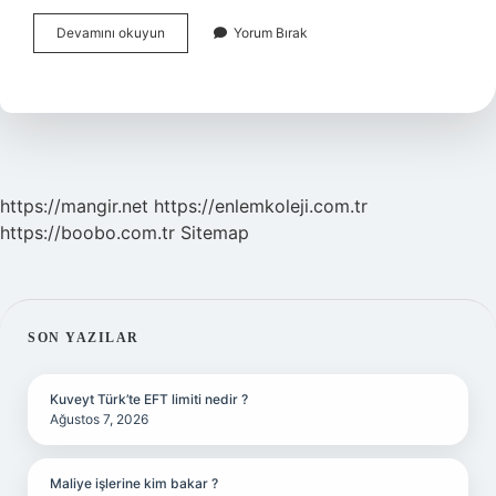
İSlamiyet
Devamını okuyun
Yorum Bırak
Gelmeden
Önce
Hangi
Din
Vardı
https://mangir.net
https://enlemkoleji.com.tr
https://boobo.com.tr
Sitemap
SIDEBAR
SON YAZILAR
Kuveyt Türk’te EFT limiti nedir ?
Ağustos 7, 2026
Maliye işlerine kim bakar ?