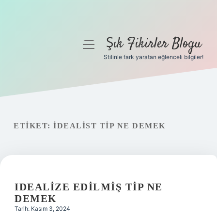
Şık Fikirler Blogu
menüyü
aç
Stilinle fark yaratan eğlenceli bilgiler!
Anasayfa
Gizlilik Politikası
Yasal Uyarı
ETIKET:
İDEALIST TIP NE DEMEK
Hakkımızda
IDEALIZE EDILMIŞ TIP NE
DEMEK
Tarih: Kasım 3, 2024