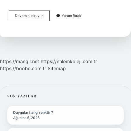
Idealize
Devamını okuyun
Yorum Bırak
Edilmiş
Tip
Ne
Demek
https://mangir.net
https://enlemkoleji.com.tr
https://boobo.com.tr
Sitemap
SIDEBAR
SON YAZILAR
Duygular hangi renktir ?
Ağustos 6, 2026