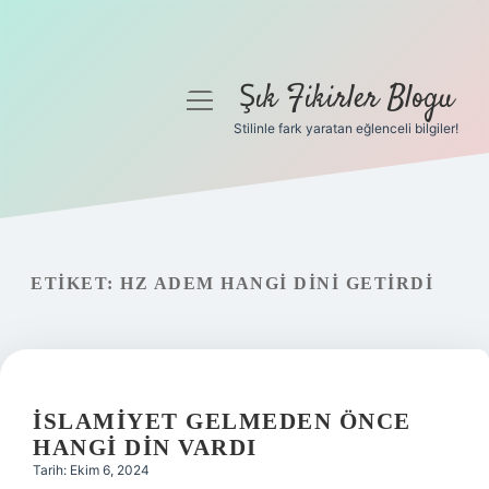
Şık Fikirler Blogu
menüyü
aç
Stilinle fark yaratan eğlenceli bilgiler!
Anasayfa
Gizlilik Politikası
Yasal Uyarı
ETIKET:
HZ ADEM HANGI DINI GETIRDI
Hakkımızda
İSLAMIYET GELMEDEN ÖNCE
HANGI DIN VARDI
Tarih: Ekim 6, 2024