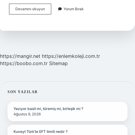
İSlamiyet
Devamını okuyun
Yorum Bırak
Gelmeden
Önce
Hangi
Din
Vardı
https://mangir.net
https://enlemkoleji.com.tr
https://boobo.com.tr
Sitemap
SIDEBAR
SON YAZILAR
Yazıyor basit mi, türemiş mi, birleşik mi ?
Ağustos 9, 2026
Kuveyt Türk’te EFT limiti nedir ?