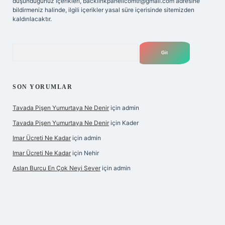
düşündüğünüz içerikleri,
backlinkpanelicomtr@gmail.com
adresine
bildirmeniz halinde, ilgili içerikler yasal süre içerisinde sitemizden
kaldırılacaktır.
Arama
SON YORUMLAR
Tavada Pişen Yumurtaya Ne Denir
için
admin
Tavada Pişen Yumurtaya Ne Denir
için
Kader
Imar Ücreti Ne Kadar
için
admin
Imar Ücreti Ne Kadar
için
Nehir
Aslan Burcu En Çok Neyi Sever
için
admin