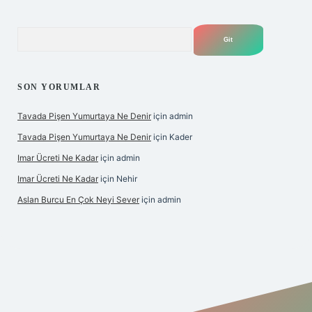
Arama
SON YORUMLAR
Tavada Pişen Yumurtaya Ne Denir
için
admin
Tavada Pişen Yumurtaya Ne Denir
için
Kader
Imar Ücreti Ne Kadar
için
admin
Imar Ücreti Ne Kadar
için
Nehir
Aslan Burcu En Çok Neyi Sever
için
admin
tonbet-giris.com/
betexper güvenilir mi
elexbetgiris.org