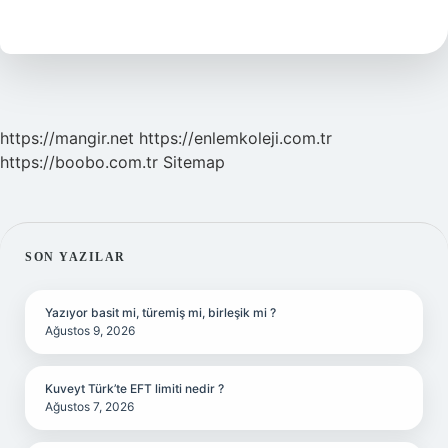
Demek
Arapça
https://mangir.net
https://enlemkoleji.com.tr
https://boobo.com.tr
Sitemap
SIDEBAR
SON YAZILAR
Yazıyor basit mi, türemiş mi, birleşik mi ?
Ağustos 9, 2026
Kuveyt Türk’te EFT limiti nedir ?
Ağustos 7, 2026