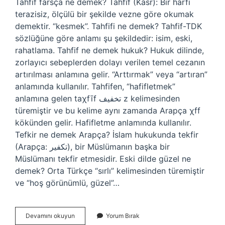
Tahfif farsça ne demek? Tahfîf (Kasr): Bir harfi
terazisiz, ölçülü bir şekilde vezne göre okumak
demektir. “kesmek”. Tahfifi ne demek? Tahfif-TDK
sözlüğüne göre anlamı şu şekildedir: isim, eski,
rahatlama. Tahfif ne demek hukuk? Hukuk dilinde,
zorlayıcı sebeplerden dolayı verilen temel cezanın
artırılması anlamına gelir. “Arttırmak” veya “artıran”
anlamında kullanılır. Tahfifen, “hafifletmek”
anlamına gelen taχfīf تخفيف z kelimesinden
türemiştir ve bu kelime aynı zamanda Arapça χff
kökünden gelir. Hafifletme anlamında kullanılır.
Tefkir ne demek Arapça? İslam hukukunda tekfir
(Arapça: تكفير), bir Müslümanın başka bir
Müslümanı tekfir etmesidir. Eski dilde güzel ne
demek? Orta Türkçe “sırlı” kelimesinden türemiştir
ve “hoş görünümlü, güzel”…
Tahfif
Devamını okuyun
Yorum Bırak
Ne