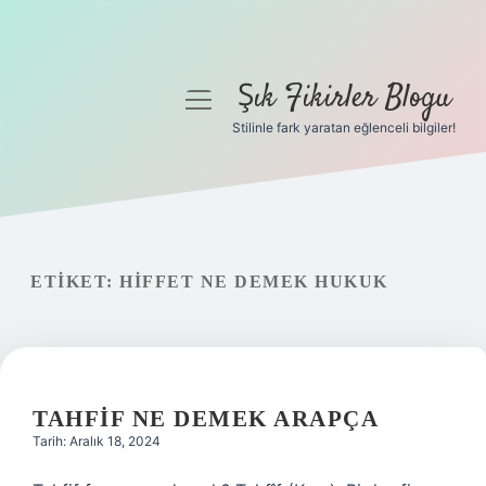
Şık Fikirler Blogu
menüyü
aç
Stilinle fark yaratan eğlenceli bilgiler!
Anasayfa
Gizlilik Politikası
Yasal Uyarı
ETIKET:
HIFFET NE DEMEK HUKUK
Hakkımızda
TAHFIF NE DEMEK ARAPÇA
Tarih: Aralık 18, 2024