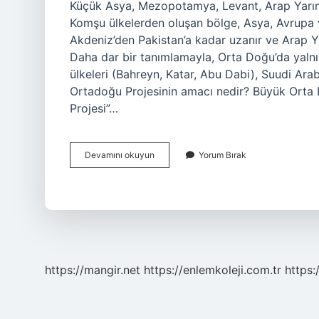
Küçük Asya, Mezopotamya, Levant, Arap Yarımad
Komşu ülkelerden oluşan bölge, Asya, Avrupa ve
Akdeniz’den Pakistan’a kadar uzanır ve Arap Ya
Daha dar bir tanımlamayla, Orta Doğu’da yalnız
ülkeleri (Bahreyn, Katar, Abu Dabi), Suudi Ara
Ortadoğu Projesinin amacı nedir? Büyük Orta
Projesi”…
Orta
Devamını okuyun
Yorum Bırak
Doğu
Ne
Oluyor
https://mangir.net
https://enlemkoleji.com.tr
https: