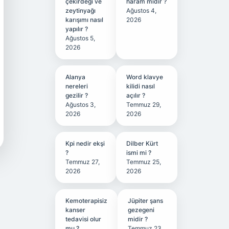
çekirdeği ve
haram mıdır ?
zeytinyağı
Ağustos 4,
karışımı nasıl
2026
yapılır ?
Ağustos 5,
2026
Alanya
Word klavye
nereleri
kilidi nasıl
gezilir ?
açılır ?
Ağustos 3,
Temmuz 29,
2026
2026
Kpi nedir ekşi
Dilber Kürt
?
ismi mi ?
Temmuz 27,
Temmuz 25,
2026
2026
Kemoterapisiz
Jüpiter şans
kanser
gezegeni
tedavisi olur
midir ?
mu ?
Temmuz 23,