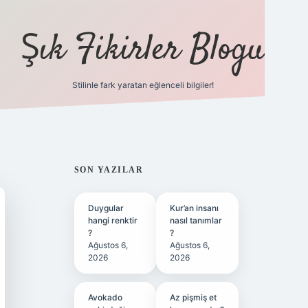
Şık Fikirler Blogu
Stilinle fark yaratan eğlenceli bilgiler!
https://hiltonbet-g
SIDEBAR
SON YAZILAR
Duygular
Kur’an insanı
hangi renktir
nasıl tanımlar
?
?
Ağustos 6,
Ağustos 6,
2026
2026
Avokado
Az pişmiş et