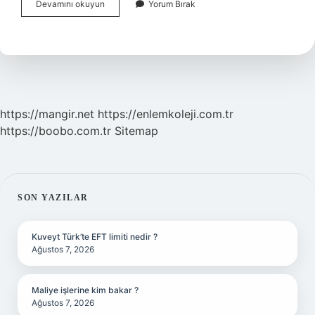
Güneşte
Devamını okuyun
Yorum Bırak
Yandıktan
Sonra
Ne
Sürülür
https://mangir.net
https://enlemkoleji.com.tr
https://boobo.com.tr
Sitemap
SIDEBAR
SON YAZILAR
Kuveyt Türk’te EFT limiti nedir ?
Ağustos 7, 2026
Maliye işlerine kim bakar ?
Ağustos 7, 2026