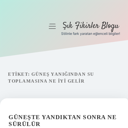
Şık Fikirler Blogu
menüyü
aç
Stilinle fark yaratan eğlenceli bilgiler!
Anasayfa
Gizlilik Politikası
Yasal Uyarı
ETIKET:
GÜNEŞ YANIĞINDAN SU
TOPLAMASINA NE IYI GELIR
Hakkımızda
GÜNEŞTE YANDIKTAN SONRA NE
SÜRÜLÜR