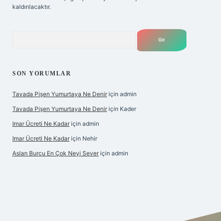
kaldırılacaktır.
Arama
SON YORUMLAR
Tavada Pişen Yumurtaya Ne Denir
için
admin
Tavada Pişen Yumurtaya Ne Denir
için
Kader
Imar Ücreti Ne Kadar
için
admin
Imar Ücreti Ne Kadar
için
Nehir
Aslan Burcu En Çok Neyi Sever
için
admin
tonbet-giris.com/
betexper güvenilir mi
elexbetgiris.org