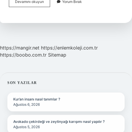
Muhasebe
Devamını okuyun
Yorum Bırak
Fişleri
Kaç
Günlük
Işlenir
https://mangir.net
https://enlemkoleji.com.tr
https://boobo.com.tr
Sitemap
SIDEBAR
SON YAZILAR
Kur’an insanı nasıl tanımlar ?
Ağustos 6, 2026
Avokado çekirdeği ve zeytinyağı karışımı nasıl yapılır ?
Ağustos 5, 2026