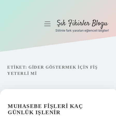
Şık Fikirler Blogu
menüyü
aç
Stilinle fark yaratan eğlenceli bilgiler!
Anasayfa
Gizlilik Politikası
Yasal Uyarı
ETIKET:
GIDER GÖSTERMEK IÇIN FIŞ
YETERLI MI
Hakkımızda
MUHASEBE FIŞLERI KAÇ
GÜNLÜK IŞLENIR