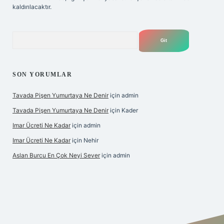
kaldırılacaktır.
Arama
SON YORUMLAR
Tavada Pişen Yumurtaya Ne Denir
için
admin
Tavada Pişen Yumurtaya Ne Denir
için
Kader
Imar Ücreti Ne Kadar
için
admin
Imar Ücreti Ne Kadar
için
Nehir
Aslan Burcu En Çok Neyi Sever
için
admin
ltonbet-giris.com/
betexper güvenilir mi
elexbetgiris.org