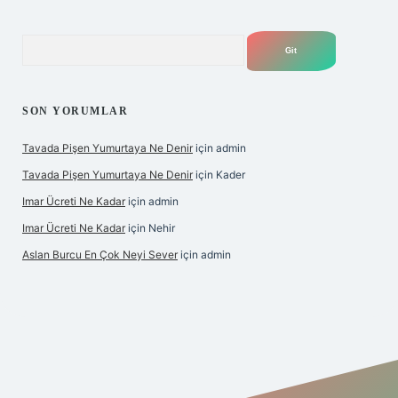
Arama
SON YORUMLAR
Tavada Pişen Yumurtaya Ne Denir
için
admin
Tavada Pişen Yumurtaya Ne Denir
için
Kader
Imar Ücreti Ne Kadar
için
admin
Imar Ücreti Ne Kadar
için
Nehir
Aslan Burcu En Çok Neyi Sever
için
admin
tonbet-giris.com/
betexper güvenilir mi
elexbetgiris.org