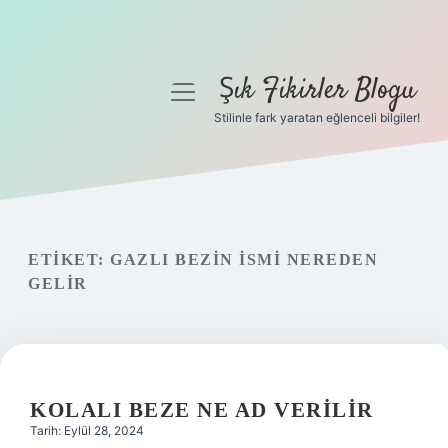
Şık Fikirler Blogu
menüyü
aç
Stilinle fark yaratan eğlenceli bilgiler!
Anasayfa
Gizlilik Politikası
Yasal Uyarı
ETIKET:
GAZLI BEZIN ISMI NEREDEN
GELIR
Hakkımızda
KOLALI BEZE NE AD VERILIR
Tarih: Eylül 28, 2024