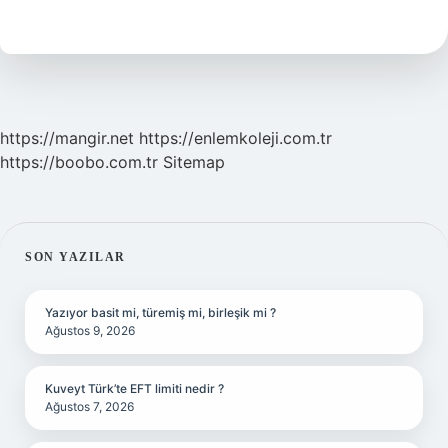
Ne
Ad
Verilir
https://mangir.net
https://enlemkoleji.com.tr
https://boobo.com.tr
Sitemap
SIDEBAR
SON YAZILAR
Yazıyor basit mi, türemiş mi, birleşik mi ?
Ağustos 9, 2026
Kuveyt Türk’te EFT limiti nedir ?
Ağustos 7, 2026