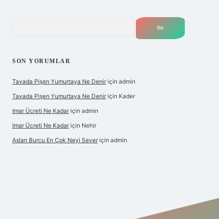
Arama
SON YORUMLAR
Tavada Pişen Yumurtaya Ne Denir
için
admin
Tavada Pişen Yumurtaya Ne Denir
için
Kader
Imar Ücreti Ne Kadar
için
admin
Imar Ücreti Ne Kadar
için
Nehir
Aslan Burcu En Çok Neyi Sever
için
admin
tonbet-giris.com/
betexper güvenilir mi
elexbetgiris.org