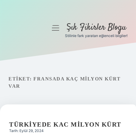
Şık Fikirler Blogu
menüyü
aç
Stilinle fark yaratan eğlenceli bilgiler!
Anasayfa
Gizlilik Politikası
Yasal Uyarı
ETIKET:
FRANSADA KAÇ MILYON KÜRT
VAR
Hakkımızda
TÜRKIYEDE KAC MILYON KÜRT
Tarih: Eylül 29, 2024