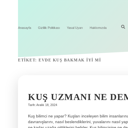
Anasayfa
Gizlilik Politikası
Yasal Uyarı
Hakkımızda
ETIKET:
EVDE KUŞ BAKMAK IYI MI
KUŞ UZMANI NE DE
Tarih: Aralık 18, 2024
Kuş bilimci ne yapar? Kuşları inceleyen bilim insanlarına
davranışlarını, nasıl beslendiklerini, yuvalarını nasıl yapt
ne kadar uzağa gittiklerini belirler. Kuş bilimcisine ne de