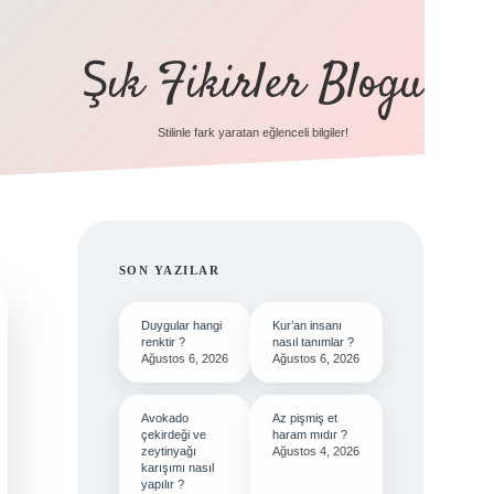
Şık Fikirler Blogu
Stilinle fark yaratan eğlenceli bilgiler!
SIDEBAR
SON YAZILAR
Duygular hangi
Kur’an insanı
renktir ?
nasıl tanımlar ?
Ağustos 6, 2026
Ağustos 6, 2026
Avokado
Az pişmiş et
çekirdeği ve
haram mıdır ?
zeytinyağı
Ağustos 4, 2026
karışımı nasıl
yapılır ?