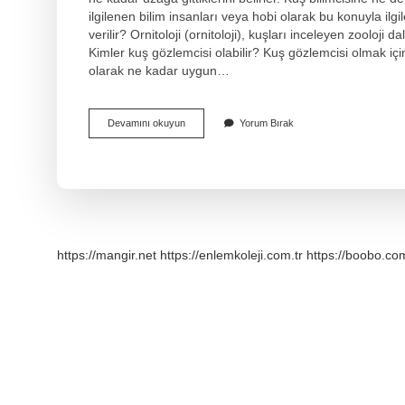
ilgilenen bilim insanları veya hobi olarak bu konuyla ilgi
verilir? Ornitoloji (ornitoloji), kuşları inceleyen zooloji 
Kimler kuş gözlemcisi olabilir? Kuş gözlemcisi olmak içi
olarak ne kadar uygun…
Kuş
Devamını okuyun
Yorum Bırak
Uzmanı
Ne
Demek
https://mangir.net
https://enlemkoleji.com.tr
https://boobo.com