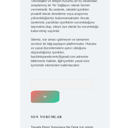
Teknolojileri ve İletişim Kurumu (BTK) tarafından
onaylanmış bir Yer Sağlayıcı olarak hizmet
vermektedir. Bu nedenle, sitedeki içerikleri
proaktif olarak denetleme veya araştırma
yükümlülüğümüz bulunmamaktadır. Ancak,
üyelerimiz yazdıkları içeriklerin sorumluluğunu
taşımakta olup, siteye üye olarak bu sorumluluğu
kabul etmiş sayılırlar.
Sitemiz, kar amacı gütmeyen ve tamamen
ücretsiz bir bilgi paylaşım platformudur. Hukuka
ve yasal düzenlemelere aykırı olduğunu
düşündüğünüz içerikleri,
backlinkpanelicomtr@gmail.com
adresine
bildirmeniz halinde, ilgili içerikler yasal süre
içerisinde sitemizden kaldırılacaktır.
Arama
SON YORUMLAR
Tavada Pişen Yumurtaya Ne Denir
için
admin