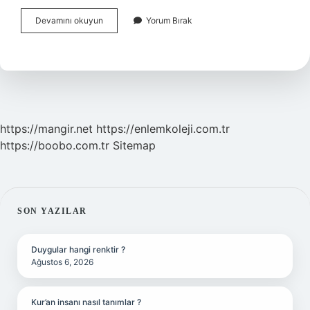
Etiket
Devamını okuyun
Yorum Bırak
Bilgileri
Nelerdir
https://mangir.net
https://enlemkoleji.com.tr
https://boobo.com.tr
Sitemap
SIDEBAR
SON YAZILAR
Duygular hangi renktir ?
Ağustos 6, 2026
Kur’an insanı nasıl tanımlar ?