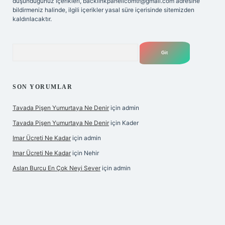
düşündüğünüz içerikleri,
backlinkpanelicomtr@gmail.com
adresine
bildirmeniz halinde, ilgili içerikler yasal süre içerisinde sitemizden
kaldırılacaktır.
Arama
SON YORUMLAR
Tavada Pişen Yumurtaya Ne Denir
için
admin
Tavada Pişen Yumurtaya Ne Denir
için
Kader
Imar Ücreti Ne Kadar
için
admin
Imar Ücreti Ne Kadar
için
Nehir
Aslan Burcu En Çok Neyi Sever
için
admin