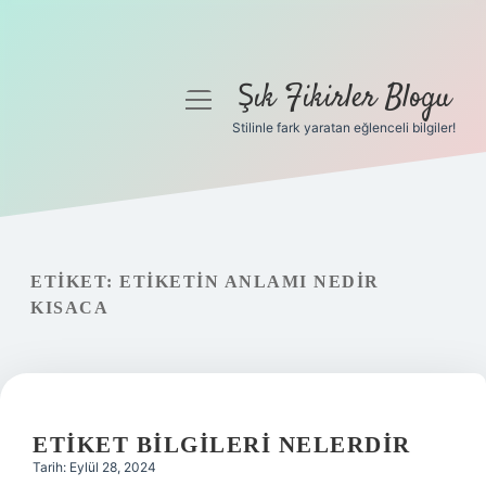
Şık Fikirler Blogu
menüyü
aç
Stilinle fark yaratan eğlenceli bilgiler!
Anasayfa
Gizlilik Politikası
Yasal Uyarı
ETIKET:
ETIKETIN ANLAMI NEDIR
KISACA
Hakkımızda
ETIKET BILGILERI NELERDIR
Tarih: Eylül 28, 2024