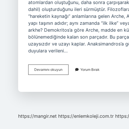
atomlardan oluştuğunu, daha sonra çarpışarak
dahil) oluşturduğunu ileri sürmüştür. Filozofla
“hareketin kaynağı” anlamlarına gelen Arche, 
yapı taşının adıdır; aynı zamanda “ilk ilke” ve
arkhe? Demokritos’a göre Arche, madde en küç
bölünemediğinde kalan son parçadır. Bu parçay
uzaysızdır ve uzayı kaplar. Anaksimandros’a 
duyulara verileni…
Demokritos
Devamını okuyun
Yorum Bırak
A
Göre
Arkhe
Nedir
https://mangir.net
https://enlemkoleji.com.tr
https: