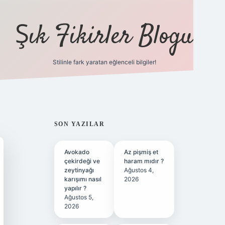
Şık Fikirler Blogu
Stilinle fark yaratan eğlenceli bilgiler!
https://hiltonbet-g
SIDEBAR
SON YAZILAR
Avokado
Az pişmiş et
çekirdeği ve
haram mıdır ?
zeytinyağı
Ağustos 4,
karışımı nasıl
2026
yapılır ?
Ağustos 5,
2026