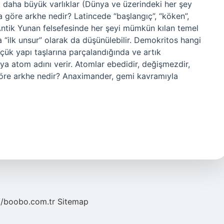
 daha büyük varlıklar (Dünya ve üzerindeki her şey
ra göre arkhe nedir? Latincede “başlangıç”, “köken”,
Antik Yunan felsefesinde her şeyi mümkün kılan temel
ya “ilk unsur” olarak da düşünülebilir. Demokritos hangi
ük yapı taşlarına parçalandığında ve artık
a atom adını verir. Atomlar ebedidir, değişmezdir,
göre arkhe nedir? Anaximander, gemi kavramıyla
//boobo.com.tr
Sitemap