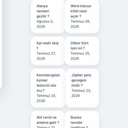
Alanya
Word klavye
nereleri
kilidi nasıl
gezilir ?
açılır ?
Ağustos 3,
Temmuz 29,
2026
2026
Kpi nedir ekşi
Dilber Kürt
?
ismi mi ?
Temmuz 27,
Temmuz 25,
2026
2026
Kemoterapisiz
Jüpiter şans
kanser
gezegeni
tedavisi olur
midir ?
mu ?
Temmuz 23,
Temmuz 25,
2026
2026
Atıf verisi ne
İbanez
anlama gelir ?
nerede
Temmuz 21,
üretiliyor ?