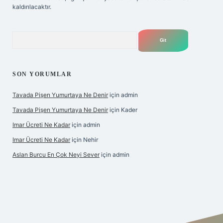
kaldırılacaktır.
Arama
SON YORUMLAR
Tavada Pişen Yumurtaya Ne Denir
için
admin
Tavada Pişen Yumurtaya Ne Denir
için
Kader
Imar Ücreti Ne Kadar
için
admin
Imar Ücreti Ne Kadar
için
Nehir
Aslan Burcu En Çok Neyi Sever
için
admin
onbet-giris.com/
betexper güvenilir mi
elexbetgiris.org