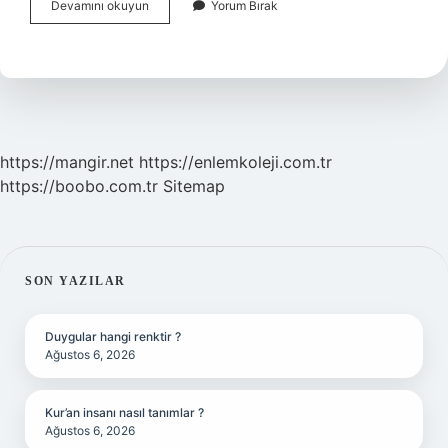
Elektrikli
Devamını okuyun
Yorum Bırak
Çit
Kaç
Volt
Çarpar
https://mangir.net
https://enlemkoleji.com.tr
https://boobo.com.tr
Sitemap
SIDEBAR
SON YAZILAR
Duygular hangi renktir ?
Ağustos 6, 2026
Kur’an insanı nasıl tanımlar ?
Ağustos 6, 2026