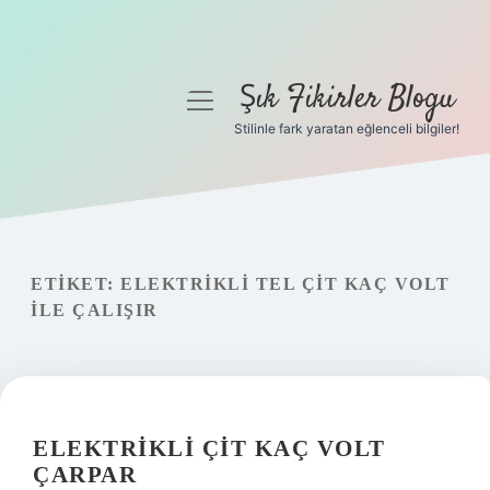
Şık Fikirler Blogu
menüyü
aç
Stilinle fark yaratan eğlenceli bilgiler!
Anasayfa
Gizlilik Politikası
Yasal Uyarı
ETIKET:
ELEKTRIKLI TEL ÇIT KAÇ VOLT
ILE ÇALIŞIR
Hakkımızda
ELEKTRIKLI ÇIT KAÇ VOLT
ÇARPAR