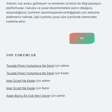
Sitemiz, kar amacı gütmeyen ve tamamen ücretsiz bir bilgi paylaşım
platformudur. Hukuka ve yasal düzenlemelere aykırı olduğunu
düşündüğünüz içerikleri,
backlinkpanelicomtr@gmail.com
adresine
bildirmeniz halinde, ilgili içerikler yasal süre içerisinde sitemizden
kaldırılacaktır.
Arama
SON YORUMLAR
Tavada Pişen Yumurtaya Ne Denir
için
admin
Tavada Pişen Yumurtaya Ne Denir
için
Kader
Imar Ücreti Ne Kadar
için
admin
Imar Ücreti Ne Kadar
için
Nehir
Aslan Burcu En Çok Neyi Sever
için
admin