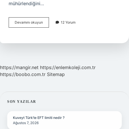
mühürlendiğini…
Kitapyurdu
Devamını okuyun
12 Yorum
Kurucusu
Kimdir
https://mangir.net
https://enlemkoleji.com.tr
https://boobo.com.tr
Sitemap
SIDEBAR
SON YAZILAR
Kuveyt Türk’te EFT limiti nedir ?
Ağustos 7, 2026