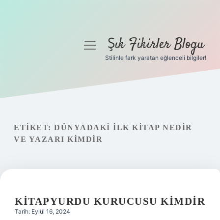
Şık Fikirler Blogu
menüyü
aç
Stilinle fark yaratan eğlenceli bilgiler!
Anasayfa
Gizlilik Politikası
Yasal Uyarı
ETIKET:
DÜNYADAKI ILK KITAP NEDIR
VE YAZARI KIMDIR
Hakkımızda
KITAPYURDU KURUCUSU KIMDIR
Tarih: Eylül 16, 2024