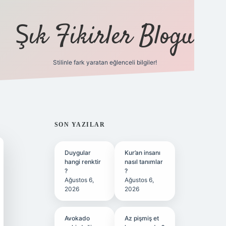
Şık Fikirler Blogu
Stilinle fark yaratan eğlenceli bilgiler!
https://hiltonbet-gi
SIDEBAR
SON YAZILAR
Duygular
Kur’an insanı
hangi renktir
nasıl tanımlar
?
?
Ağustos 6,
Ağustos 6,
2026
2026
Avokado
Az pişmiş et