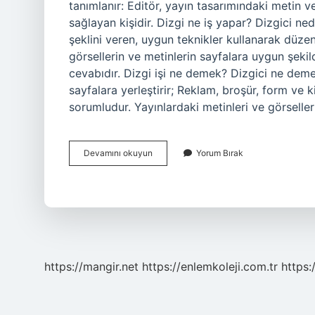
tanımlanır: Editör, yayın tasarımındaki metin v
sağlayan kişidir. Dizgi ne iş yapar? Dizgici ne
şeklini veren, uygun teknikler kullanarak düzenl
görsellerin ve metinlerin sayfalara uygun şekil
cevabıdır. Dizgi işi ne demek? Dizgici ne demekt
sayfalara yerleştirir; Reklam, broşür, form ve k
sorumludur. Yayınlardaki metinleri ve görseller
Dizgi
Devamını okuyun
Yorum Bırak
Teknisyeni
Ne
Demek
https://mangir.net
https://enlemkoleji.com.tr
https: