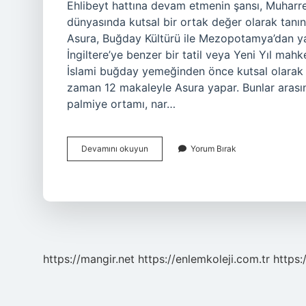
Ehlibeyt hattına devam etmenin şansı, Muharrem’
dünyasında kutsal bir ortak değer olarak tanın
Asura, Buğday Kültürü ile Mezopotamya’dan yay
İngiltere’ye benzer bir tatil veya Yeni Yıl mahke
İslami buğday yemeğinden önce kutsal olarak k
zaman 12 makaleyle Asura yapar. Bunlar arasın
palmiye ortamı, nar…
Aşure
Devamını okuyun
Yorum Bırak
Alevi
Geleneği
Mı
https://mangir.net
https://enlemkoleji.com.tr
https: