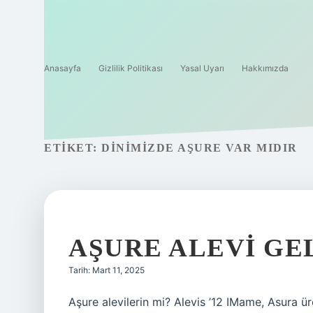
Anasayfa
Gizlilik Politikası
Yasal Uyarı
Hakkımızda
ETIKET:
DINIMIZDE AŞURE VAR MIDIR
AŞURE ALEVI GE
Tarih: Mart 11, 2025
Aşure alevilerin mi? Alevis ’12 IMame, Asura üre