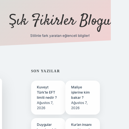
Şık Fikirler Blogu
Stilinle fark yaratan eğlenceli bilgiler!
https://hiltonbet-g
SIDEBAR
SON YAZILAR
Kuveyt
Maliye
Türk’te EFT
işlerine kim
limiti nedir ?
bakar ?
Ağustos 7,
Ağustos 7,
2026
2026
Duygular
Kur’an insanı