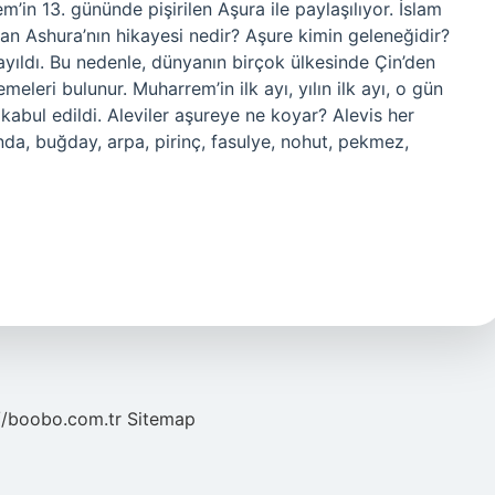
in 13. gününde pişirilen Aşura ile paylaşılıyor. İslam
an Ashura’nın hikayesi nedir? Aşure kimin geleneğidir?
ıldı. Bu nedenle, dünyanın birçok ülkesinde Çin’den
meleri bulunur. Muharrem’in ilk ayı, yılın ilk ayı, o gün
abul edildi. Aleviler aşureye ne koyar? Alevis her
da, buğday, arpa, pirinç, fasulye, nohut, pekmez,
//boobo.com.tr
Sitemap