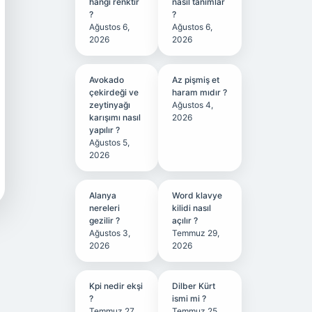
hangi renktir
nasıl tanımlar
?
?
Ağustos 6,
Ağustos 6,
2026
2026
Avokado
Az pişmiş et
çekirdeği ve
haram mıdır ?
zeytinyağı
Ağustos 4,
karışımı nasıl
2026
yapılır ?
Ağustos 5,
2026
Alanya
Word klavye
nereleri
kilidi nasıl
gezilir ?
açılır ?
Ağustos 3,
Temmuz 29,
2026
2026
Kpi nedir ekşi
Dilber Kürt
?
ismi mi ?
Temmuz 27,
Temmuz 25,