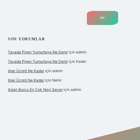
Arama
SON YORUMLAR
Tavada Pişen Yumurtaya Ne Denir
için
admin
Tavada Pişen Yumurtaya Ne Denir
için
Kader
Imar Ücreti Ne Kadar
için
admin
Imar Ücreti Ne Kadar
için
Nehir
Aslan Burcu En Çok Neyi Sever
için
admin
iltonbet-giris.com/
betexper güvenilir mi
elexbetgiris.org