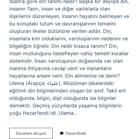
İslam’a göre din tanımı nedir? Başka bir deyişle din,
insanın Tanrı, insan ve diğer varlıklarla olan
ilişkilerini düzenleyen, insanın hayatını belirleyen ve
bu konudaki tutum ve davranışlarının temelini
oluşturan ilkeler bütününe verilen addır. Din,
insanlara kim olduklarını, varoluşlarının nedenini ve
bilgeliğini öğretir. Din nedir kısaca tanımı? Din,
insan mutluluğunu hedefleyen vahiy temelli kurallar
sistemidir. İnsan varoluşunun doğasında var olan
inanma ihtiyacına cevap verir ve inananların
hayatlarına anlam verir. Din alimlerine ne denir?
Ulema (Arapça: علماء‎), Müslüman ülkelerdeki
eğitimli din bilginlerinden oluşan bir sınıf. Tekil eril
olduğunda, bilgin, dişil olduğunda ise bilginler
demektir. Geçmiş yüzyıllarda yaşamış bilginlerin
çoğu Hezarfendi idi. Ulema…
Din
Devamını okuyun
Yorum Bırak
Nedir