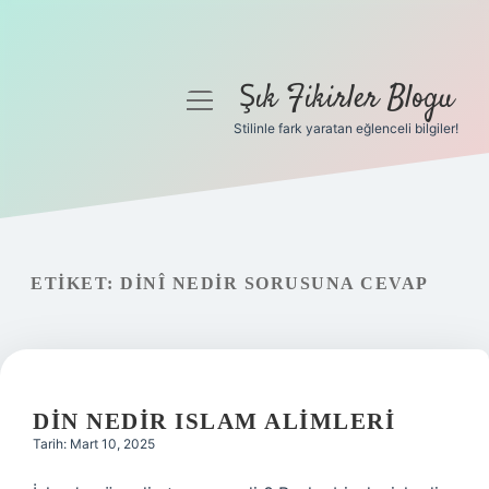
Şık Fikirler Blogu
menüyü
aç
Stilinle fark yaratan eğlenceli bilgiler!
Anasayfa
Gizlilik Politikası
Yasal Uyarı
ETIKET:
DINÎ NEDIR SORUSUNA CEVAP
Hakkımızda
DIN NEDIR ISLAM ALIMLERI
Tarih: Mart 10, 2025