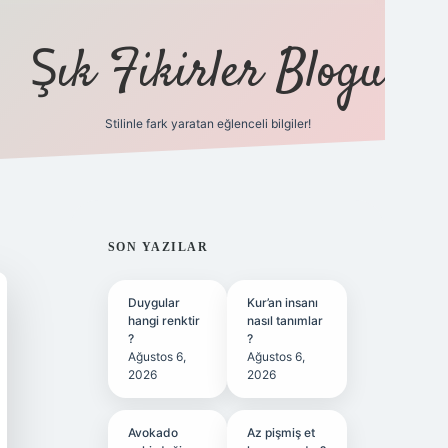
Şık Fikirler Blogu
Stilinle fark yaratan eğlenceli bilgiler!
https://hiltonbet-
SIDEBAR
SON YAZILAR
Duygular
Kur’an insanı
hangi renktir
nasıl tanımlar
?
?
Ağustos 6,
Ağustos 6,
2026
2026
Avokado
Az pişmiş et