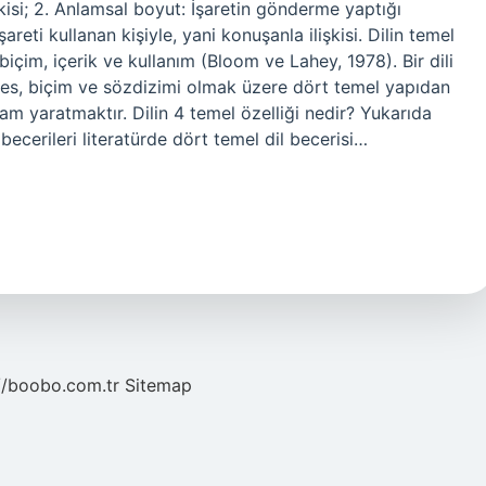
şkisi; 2. Anlamsal boyut: İşaretin gönderme yaptığı
areti kullanan kişiyle, yani konuşanla ilişkisi. Dilin temel
 biçim, içerik ve kullanım (Bloom ve Lahey, 1978). Bir dili
 ses, biçim ve sözdizimi olmak üzere dört temel yapıdan
lam yaratmaktır. Dilin 4 temel özelliği nedir? Yukarıda
cerileri literatürde dört temel dil becerisi…
//boobo.com.tr
Sitemap