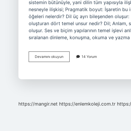
sistemin bütünüyle, yani dilin tüm yapısıyla ili
nesneyle ilişkisi; Pragmatik boyut: İşaretin bu iş
öğeleri nelerdir? Dil üç ayrı bileşenden oluşur:
oluşturan dört temel unsur nedir? Dil; Anlam,
oluşur. Ses ve biçim yapılarının temel işlevi an
sıralanan dinleme, konuşma, okuma ve yazma be
Dilin
Devamını okuyun
14 Yorum
5
Temel
Boyutları
Nelerdir
https://mangir.net
https://enlemkoleji.com.tr
https: