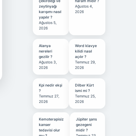
çekirdeği ve
haram mıdır ?
zeytinyağı
Ağustos 4,
karışımı nasıl
2026
yapılır ?
Ağustos 5,
2026
Alanya
Word klavye
nereleri
kilidi nasıl
gezilir ?
açılır ?
Ağustos 3,
Temmuz 29,
2026
2026
Kpi nedir ekşi
Dilber Kürt
?
ismi mi ?
Temmuz 27,
Temmuz 25,
2026
2026
Kemoterapisiz
Jüpiter şans
kanser
gezegeni
tedavisi olur
midir ?
mu ?
Temmuz 23,