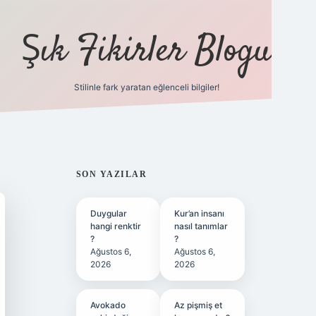
Şık Fikirler Blogu
Stilinle fark yaratan eğlenceli bilgiler!
https://hiltonbet-gi
SIDEBAR
SON YAZILAR
Duygular
Kur’an insanı
hangi renktir
nasıl tanımlar
?
?
Ağustos 6,
Ağustos 6,
2026
2026
Avokado
Az pişmiş et