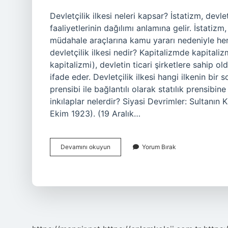
Devletçilik ilkesi neleri kapsar? İstatizm, devl
faaliyetlerinin dağılımı anlamına gelir. İstatizm,
müdahale araçlarına kamu yararı nedeniyle he
devletçilik ilkesi nedir? Kapitalizmde kapitaliz
kapitalizmi), devletin ticari şirketlere sahip o
ifade eder. Devletçilik ilkesi hangi ilkenin bir
prensibi ile bağlantılı olarak statılık prensibin
inkılaplar nelerdir? Siyasi Devrimler: Sultanın 
Ekim 1923). (19 Aralık…
Devletçilik
Devamını okuyun
Yorum Bırak
Ilkesi
Yabancı
Sermayeye
Karşı
Mı