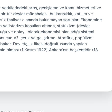
et yetkilerindeki artış, genişleme ve kamu hizmetleri ve
 bir tür devlet müdahalesi, bu karışıklık, katılım ve
nüz faaliyet alanında bulunmayan sorunlar. Ekonomide
m ve istatizm koşulları altında, statükizm (devlet
lduğu ve dolaylı olarak ekonomiyi planladığı sistemi
 sonucudur? İçerik ve geliştirme. Atratürk, popülizm
e bakar. Devletçilik ilkesi doğrultusunda yapılan
Kaldırılması (1 Kasım 1922) Ankara’nın başkentidir (13