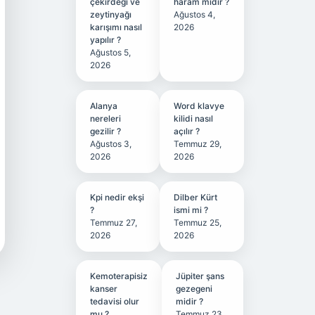
çekirdeği ve
haram mıdır ?
zeytinyağı
Ağustos 4,
karışımı nasıl
2026
yapılır ?
Ağustos 5,
2026
Alanya
Word klavye
nereleri
kilidi nasıl
gezilir ?
açılır ?
Ağustos 3,
Temmuz 29,
2026
2026
Kpi nedir ekşi
Dilber Kürt
?
ismi mi ?
Temmuz 27,
Temmuz 25,
2026
2026
Kemoterapisiz
Jüpiter şans
kanser
gezegeni
tedavisi olur
midir ?
mu ?
Temmuz 23,