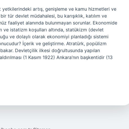
et yetkilerindeki artış, genişleme ve kamu hizmetleri ve
 bir tür devlet müdahalesi, bu karışıklık, katılım ve
nüz faaliyet alanında bulunmayan sorunlar. Ekonomide
m ve istatizm koşulları altında, statükizm (devlet
lduğu ve dolaylı olarak ekonomiyi planladığı sistemi
 sonucudur? İçerik ve geliştirme. Atratürk, popülizm
e bakar. Devletçilik ilkesi doğrultusunda yapılan
Kaldırılması (1 Kasım 1922) Ankara’nın başkentidir (13