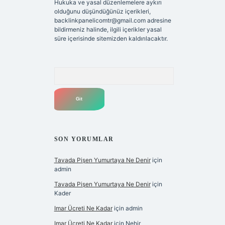
Hukuka ve yasal düzenlemelere aykırı
olduğunu düşündüğünüz içerikleri,
backlinkpanelicomtr@gmail.com
adresine
bildirmeniz halinde, ilgili içerikler yasal
süre içerisinde sitemizden kaldırılacaktır.
Arama
SON YORUMLAR
Tavada Pişen Yumurtaya Ne Denir
için
admin
Tavada Pişen Yumurtaya Ne Denir
için
Kader
Imar Ücreti Ne Kadar
için
admin
Imar Ücreti Ne Kadar
için
Nehir