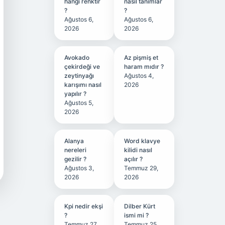
hangi renktir
nasıl tanımlar
?
?
Ağustos 6,
Ağustos 6,
2026
2026
Avokado
Az pişmiş et
çekirdeği ve
haram mıdır ?
zeytinyağı
Ağustos 4,
karışımı nasıl
2026
yapılır ?
Ağustos 5,
2026
Alanya
Word klavye
nereleri
kilidi nasıl
gezilir ?
açılır ?
Ağustos 3,
Temmuz 29,
2026
2026
Kpi nedir ekşi
Dilber Kürt
?
ismi mi ?
Temmuz 27,
Temmuz 25,