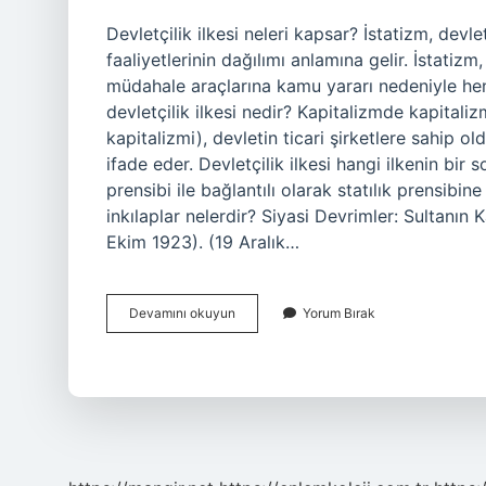
Devletçilik ilkesi neleri kapsar? İstatizm, devl
faaliyetlerinin dağılımı anlamına gelir. İstatizm,
müdahale araçlarına kamu yararı nedeniyle he
devletçilik ilkesi nedir? Kapitalizmde kapitaliz
kapitalizmi), devletin ticari şirketlere sahip o
ifade eder. Devletçilik ilkesi hangi ilkenin bir
prensibi ile bağlantılı olarak statılık prensibin
inkılaplar nelerdir? Siyasi Devrimler: Sultanın 
Ekim 1923). (19 Aralık…
Devletçilik
Devamını okuyun
Yorum Bırak
Ilkesi
Yabancı
Sermayeye
Karşı
Mı