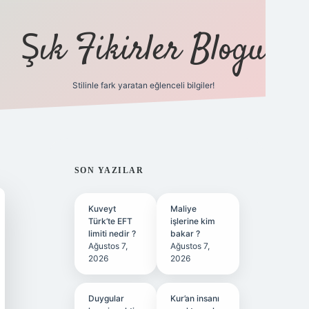
Şık Fikirler Blogu
Stilinle fark yaratan eğlenceli bilgiler!
https://hiltonbet-gi
SIDEBAR
SON YAZILAR
Kuveyt
Maliye
Türk’te EFT
işlerine kim
limiti nedir ?
bakar ?
Ağustos 7,
Ağustos 7,
2026
2026
Duygular
Kur’an insanı