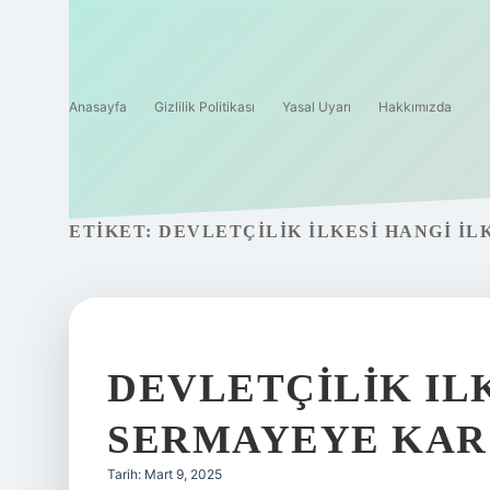
Anasayfa
Gizlilik Politikası
Yasal Uyarı
Hakkımızda
ETIKET:
DEVLETÇILIK ILKESI HANGI I
DEVLETÇILIK IL
SERMAYEYE KARŞ
Tarih: Mart 9, 2025