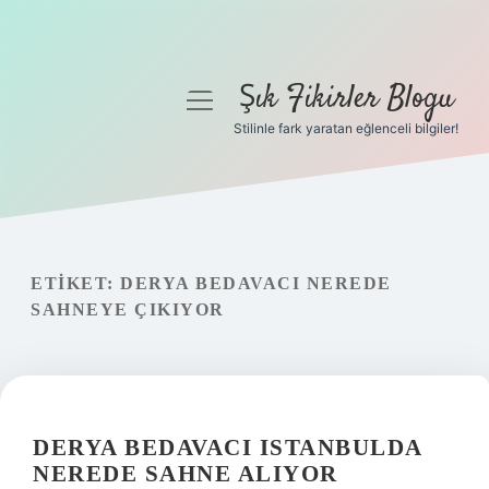
Şık Fikirler Blogu
menüyü
aç
Stilinle fark yaratan eğlenceli bilgiler!
Anasayfa
Gizlilik Politikası
Yasal Uyarı
ETIKET:
DERYA BEDAVACI NEREDE
SAHNEYE ÇIKIYOR
Hakkımızda
DERYA BEDAVACI ISTANBULDA
NEREDE SAHNE ALIYOR