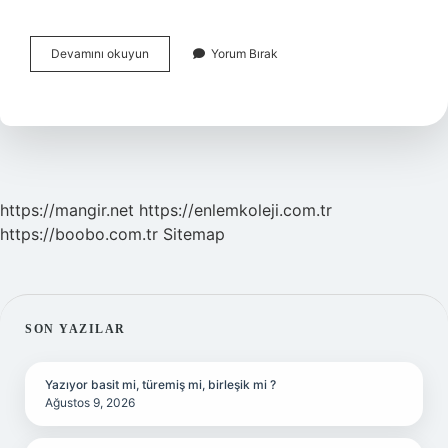
Derya
Devamını okuyun
Yorum Bırak
Bedavacı
Istanbulda
Nerede
Sahne
Alıyor
https://mangir.net
https://enlemkoleji.com.tr
https://boobo.com.tr
Sitemap
SIDEBAR
SON YAZILAR
Yazıyor basit mi, türemiş mi, birleşik mi ?
Ağustos 9, 2026