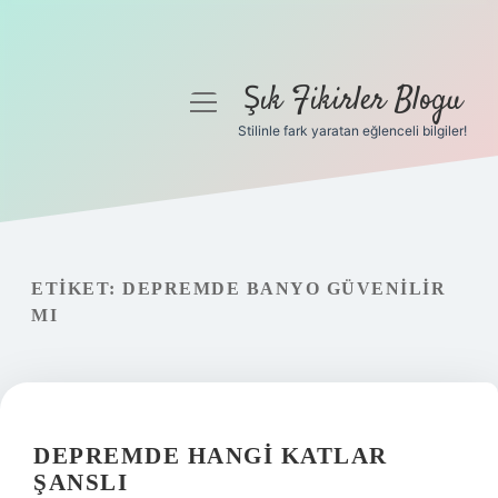
Şık Fikirler Blogu
menüyü
aç
Stilinle fark yaratan eğlenceli bilgiler!
Anasayfa
Gizlilik Politikası
Yasal Uyarı
ETIKET:
DEPREMDE BANYO GÜVENILIR
MI
Hakkımızda
DEPREMDE HANGI KATLAR
ŞANSLI