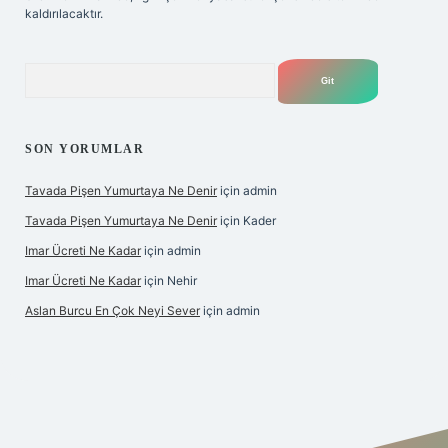
kaldırılacaktır.
Arama
SON YORUMLAR
Tavada Pişen Yumurtaya Ne Denir
için
admin
Tavada Pişen Yumurtaya Ne Denir
için
Kader
Imar Ücreti Ne Kadar
için
admin
Imar Ücreti Ne Kadar
için
Nehir
Aslan Burcu En Çok Neyi Sever
için
admin
tonbet-giris.com/
betexper güvenilir mi
elexbetgiris.org