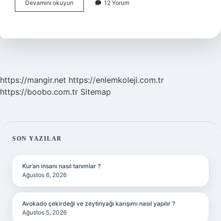
Depremde
Devamını okuyun
12 Yorum
Hangi
Katlar
Şanslı
https://mangir.net
https://enlemkoleji.com.tr
https://boobo.com.tr
Sitemap
SIDEBAR
SON YAZILAR
Kur’an insanı nasıl tanımlar ?
Ağustos 6, 2026
Avokado çekirdeği ve zeytinyağı karışımı nasıl yapılır ?
Ağustos 5, 2026