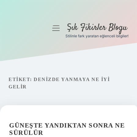
Şık Fikirler Blogu
menüyü
aç
Stilinle fark yaratan eğlenceli bilgiler!
Anasayfa
Gizlilik Politikası
Yasal Uyarı
ETIKET:
DENIZDE YANMAYA NE IYI
GELIR
Hakkımızda
GÜNEŞTE YANDIKTAN SONRA NE
SÜRÜLÜR