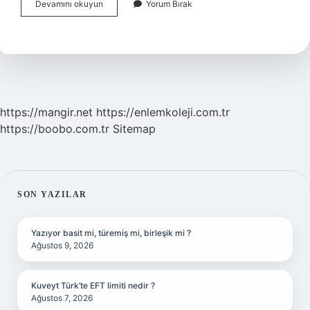
Güneşte
Devamını okuyun
Yorum Bırak
Yandıktan
Sonra
Ne
Sürülür
https://mangir.net
https://enlemkoleji.com.tr
https://boobo.com.tr
Sitemap
SIDEBAR
SON YAZILAR
Yazıyor basit mi, türemiş mi, birleşik mi ?
Ağustos 9, 2026
Kuveyt Türk’te EFT limiti nedir ?
Ağustos 7, 2026