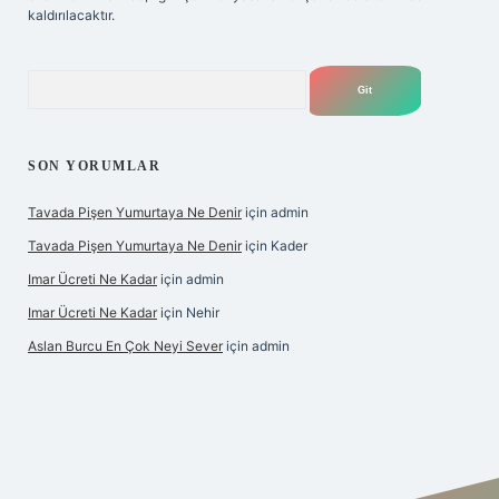
kaldırılacaktır.
Arama
SON YORUMLAR
Tavada Pişen Yumurtaya Ne Denir
için
admin
Tavada Pişen Yumurtaya Ne Denir
için
Kader
Imar Ücreti Ne Kadar
için
admin
Imar Ücreti Ne Kadar
için
Nehir
Aslan Burcu En Çok Neyi Sever
için
admin
tonbet-giris.com/
betexper güvenilir mi
elexbetgiris.org