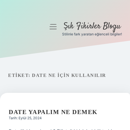
Şık Fikirler Blogu
menüyü
aç
Stilinle fark yaratan eğlenceli bilgiler!
Anasayfa
Gizlilik Politikası
Yasal Uyarı
ETIKET:
DATE NE IÇIN KULLANILIR
Hakkımızda
DATE YAPALIM NE DEMEK
Tarih: Eylül 25, 2024