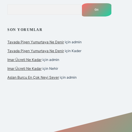
Arama
SON YORUMLAR
Tavada Pişen Yumurtaya Ne Denir
için
admin
Tavada Pişen Yumurtaya Ne Denir
için
Kader
Imar Ücreti Ne Kadar
için
admin
Imar Ücreti Ne Kadar
için
Nehir
Aslan Burcu En Çok Neyi Sever
için
admin
ltonbet-giris.com/
betexper güvenilir mi
elexbetgiris.org