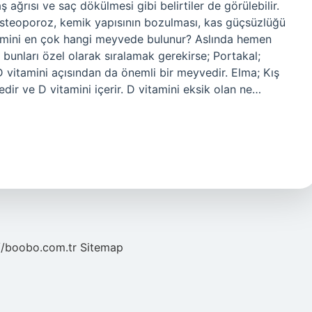
 ağrısı ve saç dökülmesi gibi belirtiler de görülebilir.
; osteoporoz, kemik yapısının bozulması, kas güçsüzlüğü
tamini en çok hangi meyvede bulunur? Aslında hemen
unları özel olarak sıralamak gerekirse; Portakal;
D vitamini açısından da önemli bir meyvedir. Elma; Kış
dir ve D vitamini içerir. D vitamini eksik olan ne…
//boobo.com.tr
Sitemap