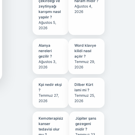
çekirdeği ve
haram mıdır ?
zeytinyağı
Ağustos 4,
karışımı nasıl
2026
yapılır ?
Ağustos 5,
2026
Alanya
Word klavye
nereleri
kilidi nasıl
gezilir ?
açılır ?
Ağustos 3,
Temmuz 29,
2026
2026
Kpi nedir ekşi
Dilber Kürt
?
ismi mi ?
Temmuz 27,
Temmuz 25,
2026
2026
Kemoterapisiz
Jüpiter şans
kanser
gezegeni
tedavisi olur
midir ?
mu ?
Temmuz 23,