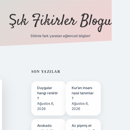
Şık Fikirler Blogu
Stilinle fark yaratan eğlenceli bilgiler!
https://hiltonbet-gi
SIDEBAR
SON YAZILAR
Duygular
Kur’an insanı
hangi renktir
nasıl tanımlar
?
?
Ağustos 6,
Ağustos 6,
2026
2026
Avokado
Az pişmiş et