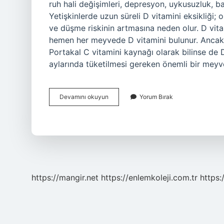
ruh hali değişimleri, depresyon, uykusuzluk, baş
Yetişkinlerde uzun süreli D vitamini eksikliği
ve düşme riskinin artmasına neden olur. D vi
hemen her meyvede D vitamini bulunur. Ancak b
Portakal C vitamini kaynağı olarak bilinse de 
aylarında tüketilmesi gereken önemli bir meyve
D
Devamını okuyun
Yorum Bırak
Vitamininin
Içinde
Neler
Var
https://mangir.net
https://enlemkoleji.com.tr
https: