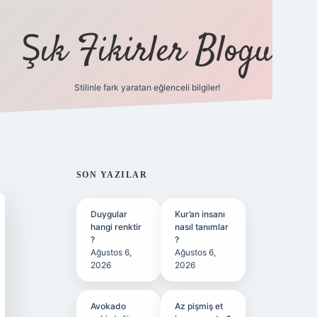
Şık Fikirler Blogu
Stilinle fark yaratan eğlenceli bilgiler!
https://hiltonbet-gi
SIDEBAR
SON YAZILAR
Duygular
Kur’an insanı
hangi renktir
nasıl tanımlar
?
?
Ağustos 6,
Ağustos 6,
2026
2026
Avokado
Az pişmiş et