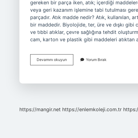
gereken bir parça iken, atık; içerdiği maddeler
veya geri kazanım işlemine tabi tutulması ger
parçadır. Atık madde nedir? Atık, kullanılan, 
bir maddedir. Biyolojide, ter, üre ve dışkı gibi ca
ve tıbbi atıklar, çevre sağlığına tehdit oluştur
cam, karton ve plastik gibi maddeleri atıktan 
Çöp
Devamını okuyun
Yorum Bırak
Ve
Atık
Madde
Nedir
https://mangir.net
https://enlemkoleji.com.tr
https: