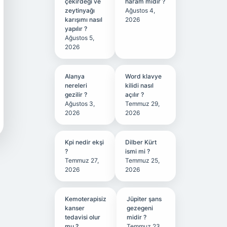
çekirdeği ve
haram mıdır ?
zeytinyağı
Ağustos 4,
karışımı nasıl
2026
yapılır ?
Ağustos 5,
2026
Alanya
Word klavye
nereleri
kilidi nasıl
gezilir ?
açılır ?
Ağustos 3,
Temmuz 29,
2026
2026
Kpi nedir ekşi
Dilber Kürt
?
ismi mi ?
Temmuz 27,
Temmuz 25,
2026
2026
Kemoterapisiz
Jüpiter şans
kanser
gezegeni
tedavisi olur
midir ?
mu ?
Temmuz 23,