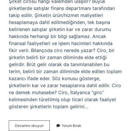
Şirket cirosu hangi kalemden ulaşılır? Büyük
şirketlerde satışlar finans departmanı tarafından
takip edilir. Şirketin ürün/hizmet maliyetleri
hesaplamaya dahil edilmediğinden, tek başına
belirlenen satışlar şirketin kar ve zarar durumu
hakkında herhangi bir bilgi sağlamaz. Ancak
finansal faaliyetleri ve işlem hacimleri hakkında
fikir verir. Bilançoda ciro nerede yazar? Ciro, bir
şirketin belirli bir zaman diliminde elde ettiği
gelirdir. Brüt gelir olarak da tanımlanabilen bu
terim, belirli bir zaman diliminde elde edilen toplam
kazancı ifade eder. Söz konusu gösterge,
şirketlerin kar ve zarar hesaplarına dahil edilir. Ciro
ne demek muhasebe? Ciro, İtalyanca “giro”
kelimesinden türetilmiş olup ticari olarak faaliyet
gösteren şirketlerin toplam gelirini…
Ciro
Devamını okuyun
Yorum Bırak
Hangi