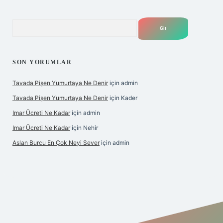
Arama
SON YORUMLAR
Tavada Pişen Yumurtaya Ne Denir
için
admin
Tavada Pişen Yumurtaya Ne Denir
için
Kader
Imar Ücreti Ne Kadar
için
admin
Imar Ücreti Ne Kadar
için
Nehir
Aslan Burcu En Çok Neyi Sever
için
admin
tonbet-giris.com/
betexper güvenilir mi
elexbetgiris.org