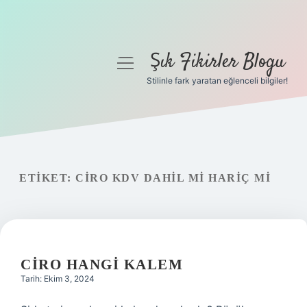
Şık Fikirler Blogu
menüyü
aç
Stilinle fark yaratan eğlenceli bilgiler!
Anasayfa
Gizlilik Politikası
Yasal Uyarı
ETIKET:
CIRO KDV DAHIL MI HARIÇ MI
Hakkımızda
CIRO HANGI KALEM
Tarih: Ekim 3, 2024