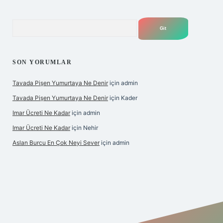
Arama
SON YORUMLAR
Tavada Pişen Yumurtaya Ne Denir
için
admin
Tavada Pişen Yumurtaya Ne Denir
için
Kader
Imar Ücreti Ne Kadar
için
admin
Imar Ücreti Ne Kadar
için
Nehir
Aslan Burcu En Çok Neyi Sever
için
admin
tonbet-giris.com/
betexper güvenilir mi
elexbetgiris.org