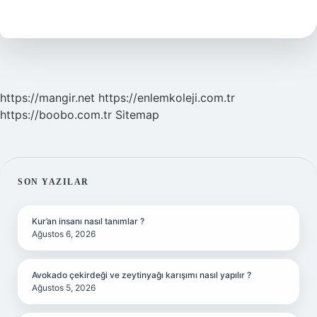
Konuşulur
Mu
https://mangir.net
https://enlemkoleji.com.tr
https://boobo.com.tr
Sitemap
SIDEBAR
SON YAZILAR
Kur’an insanı nasıl tanımlar ?
Ağustos 6, 2026
Avokado çekirdeği ve zeytinyağı karışımı nasıl yapılır ?
Ağustos 5, 2026