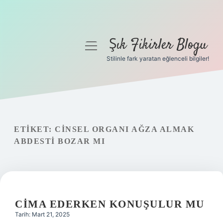
Şık Fikirler Blogu
menüyü
aç
Stilinle fark yaratan eğlenceli bilgiler!
Anasayfa
Gizlilik Politikası
Yasal Uyarı
ETIKET:
CINSEL ORGANI AĞZA ALMAK
ABDESTI BOZAR MI
Hakkımızda
CIMA EDERKEN KONUŞULUR MU
Tarih: Mart 21, 2025