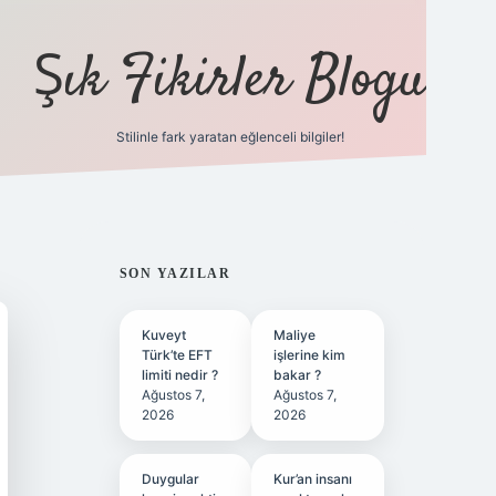
Şık Fikirler Blogu
Stilinle fark yaratan eğlenceli bilgiler!
https://hiltonbet-gi
SIDEBAR
SON YAZILAR
Kuveyt
Maliye
Türk’te EFT
işlerine kim
limiti nedir ?
bakar ?
Ağustos 7,
Ağustos 7,
2026
2026
Duygular
Kur’an insanı