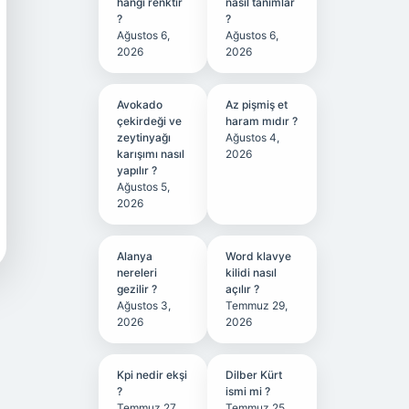
hangi renktir
nasıl tanımlar
?
?
Ağustos 6,
Ağustos 6,
2026
2026
Avokado
Az pişmiş et
çekirdeği ve
haram mıdır ?
zeytinyağı
Ağustos 4,
karışımı nasıl
2026
yapılır ?
Ağustos 5,
2026
Alanya
Word klavye
nereleri
kilidi nasıl
gezilir ?
açılır ?
Ağustos 3,
Temmuz 29,
2026
2026
Kpi nedir ekşi
Dilber Kürt
?
ismi mi ?
Temmuz 27,
Temmuz 25,