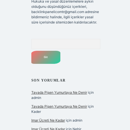
Hukuka ve yasal düzenlemelere aykırı
olduğunu düşündüğünüz içerikleri,
backlinkpanelicomtr@gmail.com
adresine
bildirmeniz halinde, ilgili içerikler yasal
süre içerisinde sitemizden kaldırılacaktır.
Arama
SON YORUMLAR
Tavada Pişen Yumurtaya Ne Denir
için
admin
Tavada Pişen Yumurtaya Ne Denir
için
Kader
Imar Ücreti Ne Kadar
için
admin
Imar Ücreti Ne Kadar
için
Nehir