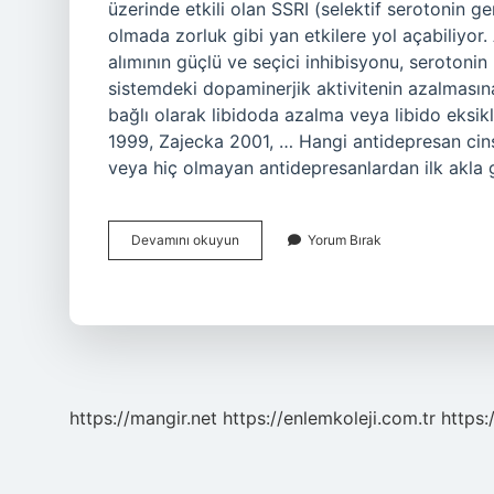
üzerinde etkili olan SSRI (selektif serotonin ger
olmada zorluk gibi yan etkilere yol açabiliyor
alımının güçlü ve seçici inhibisyonu, serotoni
sistemdeki dopaminerjik aktivitenin azalması
bağlı olarak libidoda azalma veya libido eksik
1999, Zajecka 2001, … Hangi antidepresan cinse
veya hiç olmayan antidepresanlardan ilk akla 
Prozac
Devamını okuyun
Yorum Bırak
Libidoyu
Düşürür
Mü
https://mangir.net
https://enlemkoleji.com.tr
https: