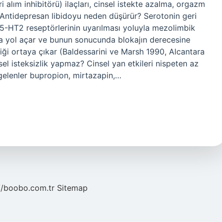
i alım inhibitörü) ilaçları, cinsel istekte azalma, orgazm
. Antidepresan libidoyu neden düşürür? Serotonin geri
n 5-HT2 reseptörlerinin uyarılması yoluyla mezolimbik
na yol açar ve bunun sonucunda blokajın derecesine
liği ortaya çıkar (Baldessarini ve Marsh 1990, Alcantara
l isteksizlik yapmaz? Cinsel yan etkileri nispeten az
gelenler bupropion, mirtazapin,…
//boobo.com.tr
Sitemap