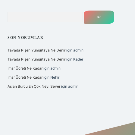
Arama
SON YORUMLAR
Tavada Pişen Yumurtaya Ne Denir
için
admin
Tavada Pişen Yumurtaya Ne Denir
için
Kader
Imar Ücreti Ne Kadar
için
admin
Imar Ücreti Ne Kadar
için
Nehir
Aslan Burcu En Çok Neyi Sever
için
admin
tonbet-giris.com/
betexper güvenilir mi
elexbetgiris.org