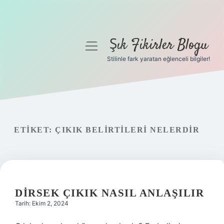
Şık Fikirler Blogu
menüyü
aç
Stilinle fark yaratan eğlenceli bilgiler!
Anasayfa
Gizlilik Politikası
Yasal Uyarı
ETIKET:
ÇIKIK BELIRTILERI NELERDIR
Hakkımızda
DIRSEK ÇIKIK NASIL ANLAŞILIR
Tarih: Ekim 2, 2024