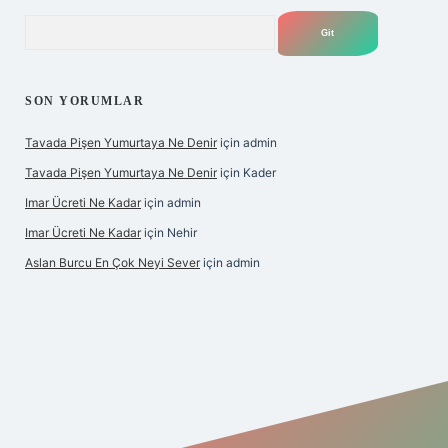
Arama
SON YORUMLAR
Tavada Pişen Yumurtaya Ne Denir
için
admin
Tavada Pişen Yumurtaya Ne Denir
için
Kader
Imar Ücreti Ne Kadar
için
admin
Imar Ücreti Ne Kadar
için
Nehir
Aslan Burcu En Çok Neyi Sever
için
admin
tonbet-giris.com/
betexper güvenilir mi
elexbetgiris.org