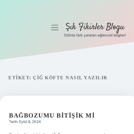
Şık Fikirler Blogu
menüyü
aç
Stilinle fark yaratan eğlenceli bilgiler!
Anasayfa
Gizlilik Politikası
Yasal Uyarı
ETIKET:
ÇIĞ KÖFTE NASIL YAZILIR
Hakkımızda
BAĞBOZUMU BITIŞIK MI
Tarih: Eylül 8, 2024