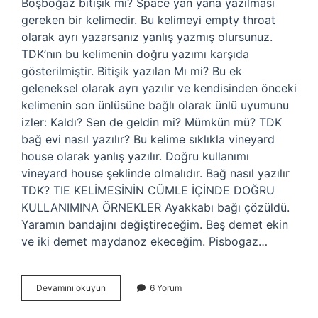
Boşboğaz bitişik mi? Space yan yana yazılması
gereken bir kelimedir. Bu kelimeyi empty throat
olarak ayrı yazarsanız yanlış yazmış olursunuz.
TDK’nın bu kelimenin doğru yazımı karşıda
gösterilmiştir. Bitişik yazılan Mı mi? Bu ek
geleneksel olarak ayrı yazılır ve kendisinden önceki
kelimenin son ünlüsüne bağlı olarak ünlü uyumunu
izler: Kaldı? Sen de geldin mi? Mümkün mü? TDK
bağ evi nasıl yazılır? Bu kelime sıklıkla vineyard
house olarak yanlış yazılır. Doğru kullanımı
vineyard house şeklinde olmalıdır. Bağ nasıl yazılır
TDK? TIE KELİMESİNİN CÜMLE İÇİNDE DOĞRU
KULLANIMINA ÖRNEKLER Ayakkabı bağı çözüldü.
Yaramın bandajını değiştireceğim. Beş demet ekin
ve iki demet maydanoz ekeceğim. Pisbogaz…
Bağbozumu
Devamını okuyun
6 Yorum
Bitişik
Mi