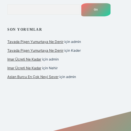
Arama
SON YORUMLAR
Tavada Pişen Yumurtaya Ne Denir
için
admin
Tavada Pişen Yumurtaya Ne Denir
için
Kader
Imar Ücreti Ne Kadar
için
admin
Imar Ücreti Ne Kadar
için
Nehir
Aslan Burcu En Çok Neyi Sever
için
admin
tonbet-giris.com/
betexper güvenilir mi
elexbetgiris.org