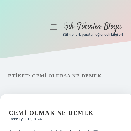
Şık Fikirler Blogu
menüyü
aç
Stilinle fark yaratan eğlenceli bilgiler!
Anasayfa
Gizlilik Politikası
Yasal Uyarı
ETIKET:
CEMI OLURSA NE DEMEK
Hakkımızda
CEMI OLMAK NE DEMEK
Tarih: Eylül 12, 2024