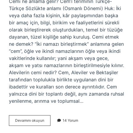
Cemi ne anlama gelir? Cem’î teriminin Türkçe-
Türkçe Sözlükte anlamı (Osmanlı Dönemi) Huk: İki
veya daha fazla kişinin, kâr paylaşımından başka
bir amaç için, bilgi, birikim ve faaliyetlerini sürekli
olarak birleştirerek oluşturdukları, temel bir tüzüğe
dayanan, tüzel kişiliğe sahip kuruluş. Cemi etmek
ne demek? “İki namazı birleştirmek” anlamına gelen
“cem”, öğle ve ikindi namazlarının öğle veya ikindi
vakitlerinde kullanılır; yani akşam veya gece,
akşam ve yatsı namazlarının birleştirilmesiyle kılınır.
Alevilerin cemi nedir? Cem, Aleviler ve Bektaşiler
tarafından toplulukla birlikte uygulanan dini bir
ibadettir ve kuralları son derece ayrıntılıdır. Cem
yalnızca dini bir toplantı değil, aynı zamanda ruhsal
yenilenme, arınma ve toplumsal…
Cemi
Devamını okuyun
14 Yorum
Olmak
Ne