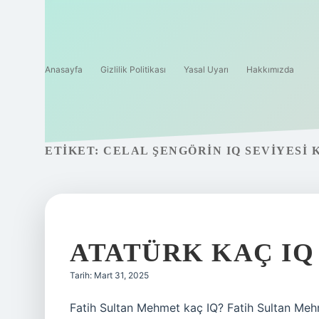
Anasayfa
Gizlilik Politikası
Yasal Uyarı
Hakkımızda
ETIKET:
CELAL ŞENGÖRIN IQ SEVIYESI 
ATATÜRK KAÇ IQ
Tarih: Mart 31, 2025
Fatih Sultan Mehmet kaç IQ? Fatih Sultan Mehm