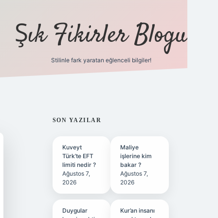
Şık Fikirler Blogu
Stilinle fark yaratan eğlenceli bilgiler!
https://hiltonbet-gi
SIDEBAR
SON YAZILAR
Kuveyt
Maliye
Türk’te EFT
işlerine kim
limiti nedir ?
bakar ?
Ağustos 7,
Ağustos 7,
2026
2026
Duygular
Kur’an insanı