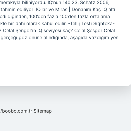
merakıyla biliniyordu. IQ’nun 140.23, Schatz 2006,
tahmin ediliyor: IQ’lar ve Miras | Donanım Kaç IQ altı
edildiğinden, 100’den fazla 100’den fazla ortalama
le bir dahi olarak kabul edilir. -Tellij Testi Sighteka-
lal Şengör’in IQ seviyesi kaç? Celal Şesgör Celal
i gerçeği göz önüne alındığında, aşağıda yazdığım yeni
//boobo.com.tr
Sitemap