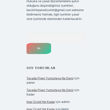
Hukuka ve yasal düzenlemelere aykırı
olduğunu düşündüğünüz içerikleri,
backlinkpanelicomtr@gmail.com
adresine
bildirmeniz halinde, ilgili içerikler yasal
süre içerisinde sitemizden kaldırılacaktır.
Arama
SON YORUMLAR
Tavada Pişen Yumurtaya Ne Denir
için
admin
Tavada Pişen Yumurtaya Ne Denir
için
Kader
Imar Ücreti Ne Kadar
için
admin
Imar Ücreti Ne Kadar
için
Nehir