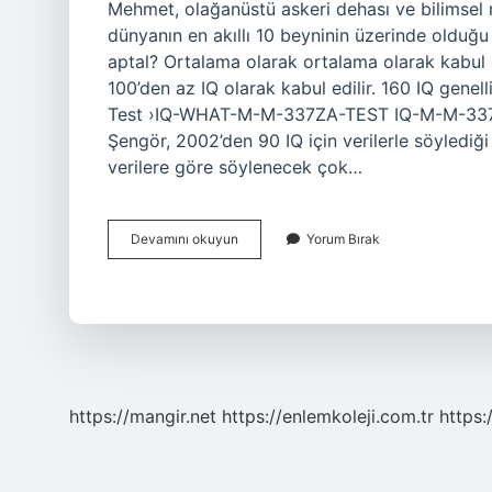
Mehmet, olağanüstü askeri dehası ve bilimsel 
dünyanın en akıllı 10 beyninin üzerinde olduğu 
aptal? Ortalama olarak ortalama olarak kabul 
100’den az IQ olarak kabul edilir. 160 IQ genellik
Test ›IQ-WHAT-M-M-337ZA-TEST IQ-M-M-337 Ce
Şengör, 2002’den 90 IQ için verilerle söylediğ
verilere göre söylenecek çok…
Atatürk
Devamını okuyun
Yorum Bırak
Kaç
Iq
https://mangir.net
https://enlemkoleji.com.tr
https: