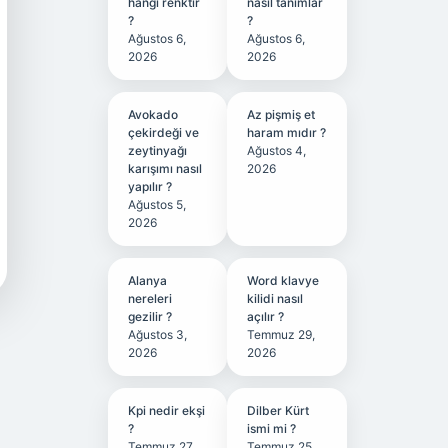
hangi renktir
nasıl tanımlar
?
?
Ağustos 6,
Ağustos 6,
2026
2026
Avokado
Az pişmiş et
çekirdeği ve
haram mıdır ?
zeytinyağı
Ağustos 4,
karışımı nasıl
2026
yapılır ?
Ağustos 5,
2026
Alanya
Word klavye
nereleri
kilidi nasıl
gezilir ?
açılır ?
Ağustos 3,
Temmuz 29,
2026
2026
Kpi nedir ekşi
Dilber Kürt
?
ismi mi ?
Temmuz 27,
Temmuz 25,