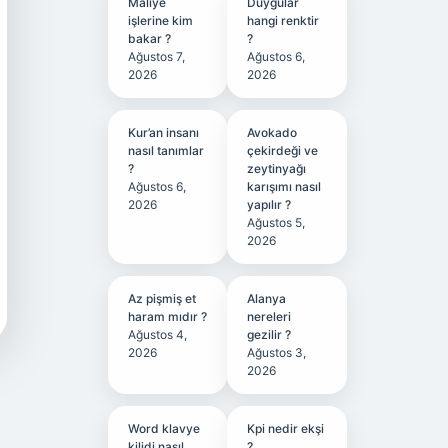
Maliye
Duygular
işlerine kim
hangi renktir
bakar ?
?
Ağustos 7,
Ağustos 6,
2026
2026
Kur’an insanı
Avokado
nasıl tanımlar
çekirdeği ve
?
zeytinyağı
Ağustos 6,
karışımı nasıl
2026
yapılır ?
Ağustos 5,
2026
Az pişmiş et
Alanya
haram mıdır ?
nereleri
Ağustos 4,
gezilir ?
2026
Ağustos 3,
2026
Word klavye
Kpi nedir ekşi
kilidi nasıl
?