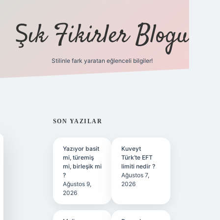
Şık Fikirler Blogu
Stilinle fark yaratan eğlenceli bilgiler!
https://hiltonbet-gi
SIDEBAR
SON YAZILAR
Yazıyor basit
Kuveyt
mi, türemiş
Türk’te EFT
mi, birleşik mi
limiti nedir ?
?
Ağustos 7,
Ağustos 9,
2026
2026