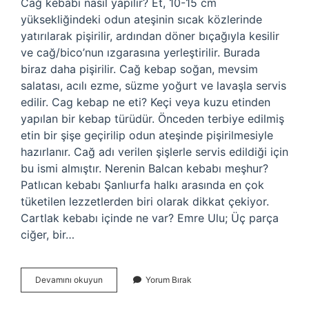
Cağ kebabı nasıl yapılır? Et, 10-15 cm
yüksekliğindeki odun ateşinin sıcak közlerinde
yatırılarak pişirilir, ardından döner bıçağıyla kesilir
ve cağ/bico’nun ızgarasına yerleştirilir. Burada
biraz daha pişirilir. Cağ kebap soğan, mevsim
salatası, acılı ezme, süzme yoğurt ve lavaşla servis
edilir. Cag kebap ne eti? Keçi veya kuzu etinden
yapılan bir kebap türüdür. Önceden terbiye edilmiş
etin bir şişe geçirilip odun ateşinde pişirilmesiyle
hazırlanır. Cağ adı verilen şişlerle servis edildiği için
bu ismi almıştır. Nerenin Balcan kebabı meşhur?
Patlıcan kebabı Şanlıurfa halkı arasında en çok
tüketilen lezzetlerden biri olarak dikkat çekiyor.
Cartlak kebabı içinde ne var? Emre Ulu; Üç parça
ciğer, bir…
Can
Devamını okuyun
Yorum Bırak
Kebabı
Nedir