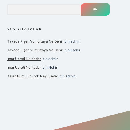
Arama
SON YORUMLAR
Tavada Pişen Yumurtaya Ne Denir
için
admin
Tavada Pişen Yumurtaya Ne Denir
için
Kader
Imar Ücreti Ne Kadar
için
admin
Imar Ücreti Ne Kadar
için
Nehir
Aslan Burcu En Çok Neyi Sever
için
admin
ltonbet-giris.com/
betexper güvenilir mi
elexbetgiris.org