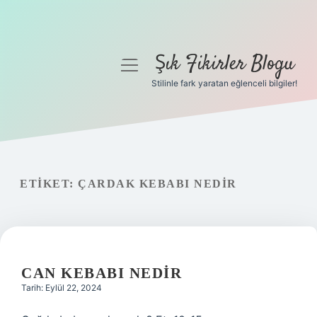
Şık Fikirler Blogu
menüyü
aç
Stilinle fark yaratan eğlenceli bilgiler!
Anasayfa
Gizlilik Politikası
Yasal Uyarı
ETIKET:
ÇARDAK KEBABI NEDIR
Hakkımızda
CAN KEBABI NEDIR
Tarih: Eylül 22, 2024