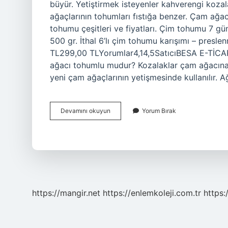
büyür. Yetiştirmek isteyenler kahverengi kozala
ağaçlarının tohumları fıstığa benzer. Çam ağa
tohumu çeşitleri ve fiyatları. Çim tohumu 7 gün
500 gr. İthal 6’lı çim tohumu karışımı – presle
TL299,00 TLYorumlar4,14,5SatıcıBESA E-TİC
ağacı tohumlu mudur? Kozalaklar çam ağacına t
yeni çam ağaçlarının yetişmesinde kullanılır.
Çam
Devamını okuyun
Yorum Bırak
Ağacının
Tohumu
Nedir
https://mangir.net
https://enlemkoleji.com.tr
https: