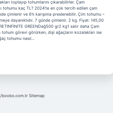
kları toplayıp tohumlarını çıkarabilirler. Çam
cı tohumu kaç TL? 2024’te en çok tercih edilen çam
de çimlenir ve 6’lı karışıma preslenebilir. Çim tohumu –
nmeye dayanıklıdır. 7 günde çimlenir. 2 kg. Fiyat: 145,00
ARETINFINITE GREENDağ500 gr2 kg1 satır daha Çam
ohum görevi görürken, dişi ağaçların kozalakları ise
 Ağaç tohumu nasıl…
//boobo.com.tr
Sitemap