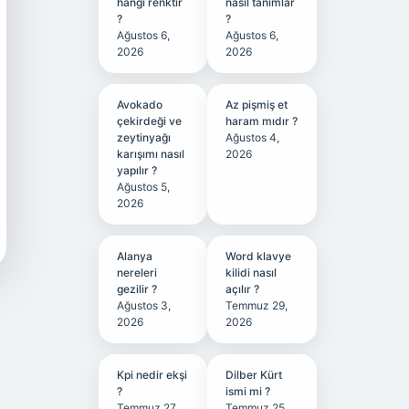
hangi renktir
nasıl tanımlar
?
?
Ağustos 6,
Ağustos 6,
2026
2026
Avokado
Az pişmiş et
çekirdeği ve
haram mıdır ?
zeytinyağı
Ağustos 4,
karışımı nasıl
2026
yapılır ?
Ağustos 5,
2026
Alanya
Word klavye
nereleri
kilidi nasıl
gezilir ?
açılır ?
Ağustos 3,
Temmuz 29,
2026
2026
Kpi nedir ekşi
Dilber Kürt
?
ismi mi ?
Temmuz 27,
Temmuz 25,