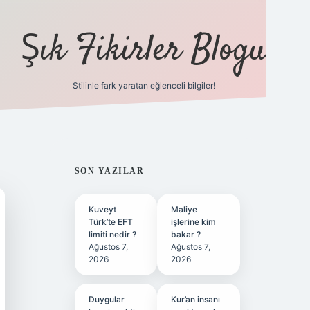
Şık Fikirler Blogu
Stilinle fark yaratan eğlenceli bilgiler!
https://hiltonbet-g
SIDEBAR
SON YAZILAR
Kuveyt
Maliye
Türk’te EFT
işlerine kim
limiti nedir ?
bakar ?
Ağustos 7,
Ağustos 7,
2026
2026
Duygular
Kur’an insanı