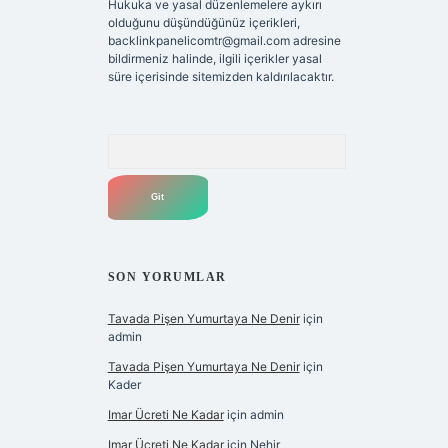
Hukuka ve yasal düzenlemelere aykırı
olduğunu düşündüğünüz içerikleri,
backlinkpanelicomtr@gmail.com
adresine
bildirmeniz halinde, ilgili içerikler yasal
süre içerisinde sitemizden kaldırılacaktır.
Arama
SON YORUMLAR
Tavada Pişen Yumurtaya Ne Denir
için
admin
Tavada Pişen Yumurtaya Ne Denir
için
Kader
Imar Ücreti Ne Kadar
için
admin
Imar Ücreti Ne Kadar
için
Nehir