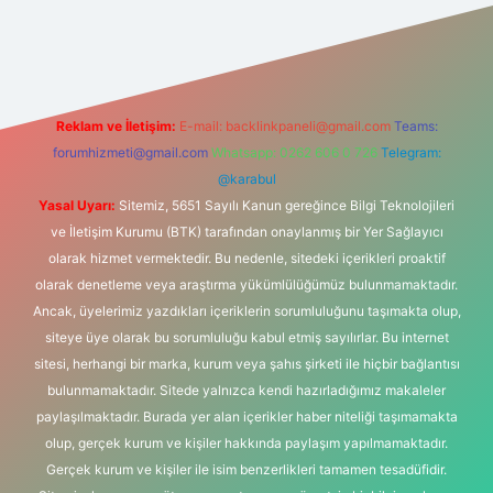
ltonbet-giris.com/
betexper güvenilir mi
elexbetgiris.org
Reklam ve İletişim:
E-mail:
backlinkpaneli@gmail.com
Teams:
forumhizmeti@gmail.com
Whatsapp: 0262 606 0 726
Telegram:
@karabul
Yasal Uyarı:
Sitemiz, 5651 Sayılı Kanun gereğince Bilgi Teknolojileri
ve İletişim Kurumu (BTK) tarafından onaylanmış bir Yer Sağlayıcı
olarak hizmet vermektedir. Bu nedenle, sitedeki içerikleri proaktif
olarak denetleme veya araştırma yükümlülüğümüz bulunmamaktadır.
Ancak, üyelerimiz yazdıkları içeriklerin sorumluluğunu taşımakta olup,
siteye üye olarak bu sorumluluğu kabul etmiş sayılırlar. Bu internet
sitesi, herhangi bir marka, kurum veya şahıs şirketi ile hiçbir bağlantısı
bulunmamaktadır. Sitede yalnızca kendi hazırladığımız makaleler
paylaşılmaktadır. Burada yer alan içerikler haber niteliği taşımamakta
olup, gerçek kurum ve kişiler hakkında paylaşım yapılmamaktadır.
Gerçek kurum ve kişiler ile isim benzerlikleri tamamen tesadüfidir.