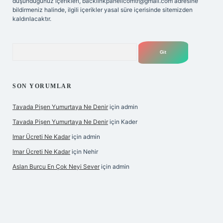
düşündüğünüz içerikleri,
backlinkpanelicomtr@gmail.com
adresine
bildirmeniz halinde, ilgili içerikler yasal süre içerisinde sitemizden
kaldırılacaktır.
Arama
SON YORUMLAR
Tavada Pişen Yumurtaya Ne Denir
için
admin
Tavada Pişen Yumurtaya Ne Denir
için
Kader
Imar Ücreti Ne Kadar
için
admin
Imar Ücreti Ne Kadar
için
Nehir
Aslan Burcu En Çok Neyi Sever
için
admin