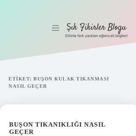
Şık Fikirler Blogu
menüyü
aç
Stilinle fark yaratan eğlenceli bilgiler!
Anasayfa
Gizlilik Politikası
Yasal Uyarı
ETIKET:
BUŞON KULAK TIKANMASI
NASIL GEÇER
Hakkımızda
BUŞON TIKANIKLIĞI NASIL
GEÇER