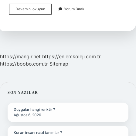
Buşon
Devamını okuyun
Yorum Bırak
Tıkanıklığı
Nasıl
Geçer
https://mangir.net
https://enlemkoleji.com.tr
https://boobo.com.tr
Sitemap
SIDEBAR
SON YAZILAR
Duygular hangi renktir ?
Ağustos 6, 2026
Kur’an insanı nasıl tanımlar ?